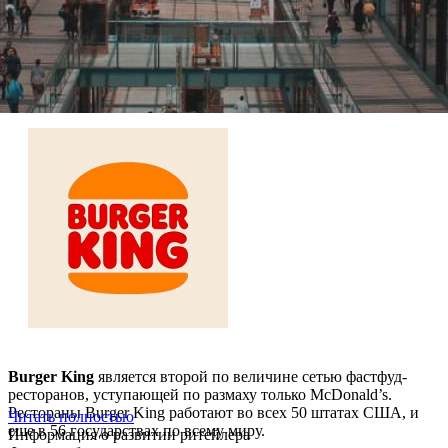
Наличие франчайзинга
Нет
О компании Burger King
Burger King
является второй по величине сетью фастфуд-
ресторанов, уступающей по размаху только McDonald’s.
Рестораны Burger King работают во всех 50 штатах США, и
Читать полностью
еще в 56 государствах по всему миру.
Информация о развитии ритейлера