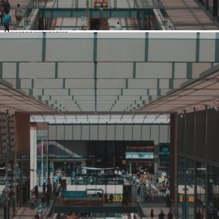
США
Основной вид деятельности
Кафе, ресторан
Ценовая категория
Средний
Изменить
Компания основана
1954
Количество объектов в мире
850
Количество объектов в России
850
Представлены в регионах
Москва
,
Санкт-Петербург
,
Анапа
,
Архангельск
,
Астрахань
,
Белгород
,
Брянск
,
Владивосток
,
Владимир
,
Вологда
,
Воронеж
,
Екатеринбург
,
Иваново
,
Ижевск
,
Йошкар-Ола
,
Казань
,
Краснодар
,
Красноярск
,
Курск
,
Липецк
,
Магнитогорск
,
Набережные Челны
,
Нижнекамск
,
Нижний Новгород
,
Новосибирск
,
Нягань
,
Омск
,
Орел
,
Оренбург
,
Пенза
,
Пермь
,
Петрозаводск
,
Ростов-на-Дону
,
Рязань
,
Самара
,
Саратов
,
Смоленск
,
Сочи
,
Ставрополь
,
Сургут
,
Сыктывкар
,
Тамбов
,
Тверь
,
Тольятти
,
Томск
,
Тула
,
Тюмень
,
Улан-Удэ
,
Ульяновск
,
Уссурийск
,
Уфа
,
Хабаровск
,
Чебоксары
,
Челябинск
,
Череповец
,
Ярославль
Изменить
Показать все