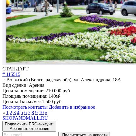
СТАНДАРТ
# 115515
г. Волжский (Волгоградская обл), ул. Александрова, 18А
Вид сделки:
Аренда
Цена за помещение:
210 000 руб
Площадь помещения:
140м²
Цена за 1кв.м./мес
1 500 руб
Посмотреть контакты
Добавить в избранное
«
1
2
3
4
5
6
7
8
9
10
»
SHOP
AND
MALL.RU
Подключить PRO-аккаунт:
Арендные отношения
Подписаться на новости