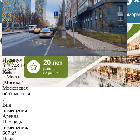
Премиум
m²
3 748,13
руб
г. Москва
(Москва /
Московская
обл), мытная
7
Вид
помещения:
Аренда
Площадь
помещения:
667 м²
Цена: