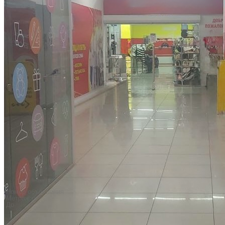
Регион
Город
Найти
Сбросить
«
1
2
3
4
5
6
7
8
9
10
»