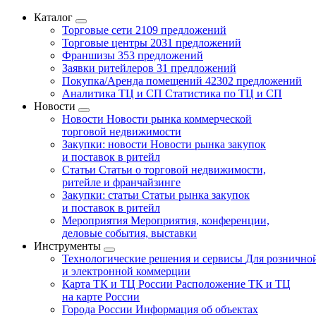
Каталог
Торговые сети
2109 предложений
Торговые центры
2031 предложений
Франшизы
353 предложений
Заявки ритейлеров
31 предложений
Покупка/Аренда помещений
42302 предложений
Аналитика ТЦ и СП
Статистика по ТЦ и СП
Новости
Новости
Новости рынка коммерческой
торговой недвижимости
Закупки: новости
Новости рынка закупок
и поставок в ритейл
Статьи
Статьи о торговой недвижимости,
ритейле и франчайзинге
Закупки: статьи
Статьи рынка закупок
и поставок в ритейл
Мероприятия
Мероприятия, конференции,
деловые события, выставки
Инструменты
Технологические решения и сервисы
Для рознично
и электронной коммерции
Карта ТК и ТЦ России
Расположение ТК и ТЦ
на карте России
Города России
Информация об объектах