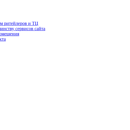
ам ритейлеров и ТЦ
инству сервисов сайта
помещения
кта