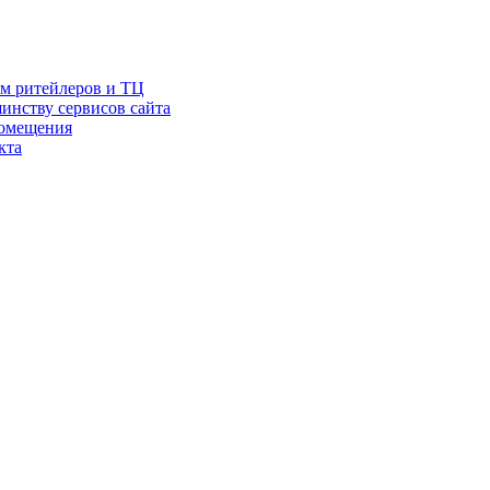
ам ритейлеров и ТЦ
инству сервисов сайта
помещения
кта