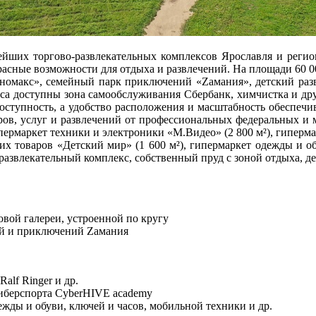
ейших торгово-развлекательных комплексов Ярославля и регион
асные возможности для отдыха и развлечений. На площади 60 000
иномакс», семейный парк приключений «Zамания», детский разв
кса доступны зона самообслуживания Сбербанк, химчистка и дру
ступность, а удобство расположения и масштабность обеспечи
аров, услуг и развлечений от профессиональных федеральных и 
пермаркет техники и электроники «М.Видео» (2 800 м²), гиперм
ских товаров «Детский мир» (1 600 м²), гипермаркет одежды и 
азвлекательный комплекс, собственный пруд с зоной отдыха, д
овой галереи, устроенной по кругу
ий и приключений Zамания
alf Ringer и др.
иберспорта CyberHIVE academy
жды и обуви, ключей и часов, мобильной техники и др.