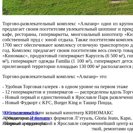
Торгово-развлекательный комплекс «Альтаир» один из крупн
предлагает своим посетителям увлекательный шоппинг и прекр
кафе, рестораны, гипермаркеты, многозальный кинотеатр «К
собственный пруд с зоной отдыха. Также посетителям компле
1700 мест обеспечивают комплексу отличную транспортную до
год. Комплекс предлагает своим посетителям весь спектр тов
«Киномакс», продуктовый гипермаркет Карусель (6 500 м²), ги
м²), гипермаркет одежды Familia (1 100 м²), гипермаркет дет
прилегающей территории площадью 130 000 м² располагаются р
Торгово-развлекательный комплекс «Альтаир» это:
- Удобная Торговая галерея - в одном уровне на первом этаже
- 12 гипермаркетов и универмагов — распределены вдоль Торг
- Новый первый и единственный в Ярославле Парк развлечен
- Новый Фудкорт c KFC, Burger King и Ташир Пицца,
- Обновленный 6-ти зальный кинотеатр КИНОМАКС
Читать полностью
- Обновленные больших форматов Л’этуаль, Gloria Jeans, Кари, R
Арендаторы:
Изменить
- Первый и крупнейший в Ярославле современнейший центр к
Якорные арендаторы:
- Работают центры бытовых услуг с химчисткой, ремонтами оде