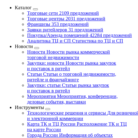
Каталог
Торговые сети
2109 предложений
Торговые центры
2031 предложений
Франшизы
353 предложений
Заявки ритейлеров
31 предложений
Покупка/Аренда помещений
42284 предложений
Аналитика ТЦ и СП
Статистика по ТЦ и СП
Новости
Новости
Новости рынка коммерческой
торговой недвижимости
Закупки: новости
Новости рынка закупок
и поставок в ритейл
Статьи
Статьи о торговой недвижимости,
ритейле и франчайзинге
Закупки: статьи
Статьи рынка закупок
и поставок в ритейл
Мероприятия
Мероприятия, конференции,
деловые события, выставки
Инструменты
Технологические решения и сервисы
Для рознично
и электронной коммерции
Карта ТК и ТЦ России
Расположение ТК и ТЦ
на карте России
Города России
Информация об объектах