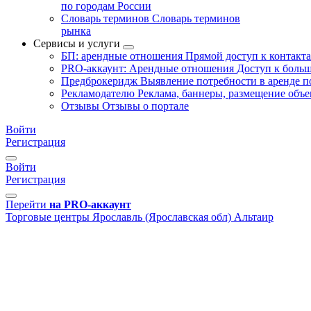
по городам России
Словарь терминов
Словарь терминов
рынка
Сервисы и услуги
БП: арендные отношения
Прямой доступ к контакт
PRO-аккаунт: Арендные отношения
Доступ к больш
Предброкеридж
Выявление потребности в аренде 
Рекламодателю
Реклама, баннеры, размещение объе
Отзывы
Отзывы о портале
Войти
Регистрация
Войти
Регистрация
Перейти
на PRO-аккаунт
Торговые центры
Ярославль (Ярославская обл)
Альтаир