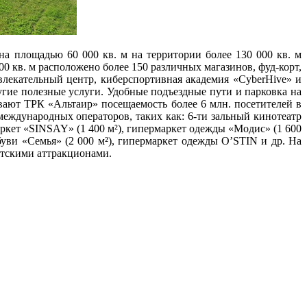
а площадью 60 000 кв. м на территории более 130 000 кв. м
 кв. м расположено более 150 различных магазинов, фуд-корт,
лекательный центр, киберспортивная академия «CyberHive» и
гие полезные услуги. Удобные подъездные пути и парковка на
вают ТРК «Альтаир» посещаемость более 6 млн. посетителей в
международных операторов, таких как: 6-ти зальный кинотеатр
аркет «SINSAY» (1 400 м²), гипермаркет одежды «Модис» (1 600
обуви «Семья» (2 000 м²), гипермаркет одежды O’STIN и др. На
етскими аттракционами.