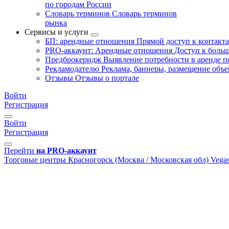
по городам России
Словарь терминов
Словарь терминов
рынка
Сервисы и услуги
БП: арендные отношения
Прямой доступ к контакт
PRO-аккаунт: Арендные отношения
Доступ к больш
Предброкеридж
Выявление потребности в аренде 
Рекламодателю
Реклама, баннеры, размещение объе
Отзывы
Отзывы о портале
Войти
Регистрация
Войти
Регистрация
Перейти
на PRO-аккаунт
Торговые центры
Красногорск (Москва / Московская обл)
Vega