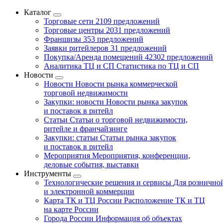
Каталог
Торговые сети
2109 предложений
Торговые центры
2031 предложений
Франшизы
353 предложений
Заявки ритейлеров
31 предложений
Покупка/Аренда помещений
42302 предложений
Аналитика ТЦ и СП
Статистика по ТЦ и СП
Новости
Новости
Новости рынка коммерческой
торговой недвижимости
Закупки: новости
Новости рынка закупок
и поставок в ритейл
Статьи
Статьи о торговой недвижимости,
ритейле и франчайзинге
Закупки: статьи
Статьи рынка закупок
и поставок в ритейл
Мероприятия
Мероприятия, конференции,
деловые события, выставки
Инструменты
Технологические решения и сервисы
Для рознично
и электронной коммерции
Карта ТК и ТЦ России
Расположение ТК и ТЦ
на карте России
Города России
Информация об объектах