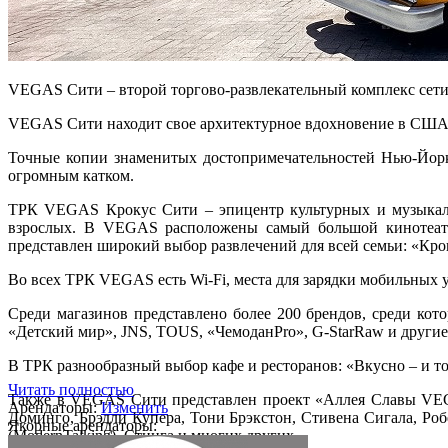
VEGAS Сити – второй торгово-развлекательный комплекс се
VEGAS Сити находит свое архитектурное вдохновение в США,
Точные копии знаменитых достопримечательностей Нью-Йорка
огромным катком.
ТРК VEGAS Крокус Сити – эпицентр культурных и музыкальн
взрослых. В VEGAS расположены самый большой кинотеатр 
представлен широкий выбор развлечений для всей семьи: «Кр
Во всех ТРК VEGAS есть Wi-Fi, места для зарядки мобильных у
Среди магазинов представлено более 200 брендов, среди 
«Детский мир», JNS, TOUS, «ЧемоданPro», G-StarRaw и другие
В ТРК разнообразный выбор кафе и ресторанов: «Вкусно – и точ
Читать полностью
Также в VEGAS Сити представлен проект «Аллея Славы VEGA
Арендаторы:
Изменить
Доминго, Брэдли Купера, Тони Брэкстон, Стивена Сигала, Р
Якорные арендаторы:
(ModernTalking), Стинга и многих других.