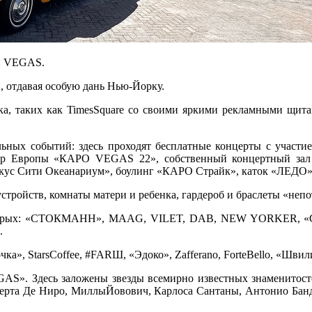
ти VEGAS.
 отдавая особую дань Нью-Йорку.
, таких как TimesSquare со своими яркими рекламными щитами,
ых событий: здесь проходят бесплатные концерты с участием 
Европы «КАРО VEGAS 22», собственный концертный зал Vega
окус Сити Океанариум», боулинг «КАРО Страйк», каток «ЛЕДО»,
стройств, комнаты матери и ребенка, гардероб и браслеты «неп
которых: «СТОКМАНН», MAAG, VILET, DAB, NEW YORKER, «Сн
.
ка», StarsCoffee, #FARШ, «Эдоко», Zafferano, ForteBello, «Швил
S». Здесь заложены звезды всемирно известных знаменитосте
оберта Де Ниро, МиллыЙовович, Карлоса Сантаны, Антонио Бан