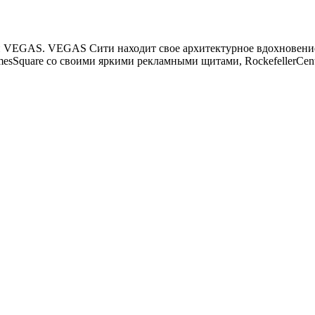
и VEGAS. VEGAS Сити находит свое архитектурное вдохновени
sSquare со своими яркими рекламными щитами, RockefellerCente