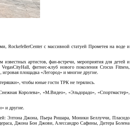
 RockefellerCenter с массивной статуей Прометея на воде и
известных артистов, фан-встречи, мероприятия для детей и
sCityHall, фитнес-клуб нового поколения Crocus Fitness,
 игровая площадка «Легород» и многие другие.
отеряшки», чтобы юные гости ТРК не терялись.
ежная Королева», «М.Видео», «Эльдорадо», «Спортмастер»,
и» и другие.
й: Элтона Джона, Пьера Ришара, Моники Беллуччи, Пласидо
дераса, Джона Бон Джови, Алессандро Сафины, Дитера Болена