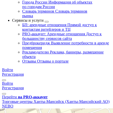
Города России
Информация об объектах
по городам России
Словарь терминов
Словарь терминов
рынка
Сервисы и услуги
БП: арендные отношения
Прямой доступ к
контактам ритейлеров и ТЦ
PRO-аккаунт: Арендные отношения
Доступ к
большинству сервисов сайта
Предброкеридж
Выявление потребности в аренде
помещения
Рекламодателю
Реклама, баннеры, размещение
объекта
Отзывы
Отзывы о портале
Войти
Регистрация
Войти
Регистрация
Перейти
на PRO-аккаунт
Торговые центры
Ханты-Мансийск (Ханты-Мансийский АО)
NEBO