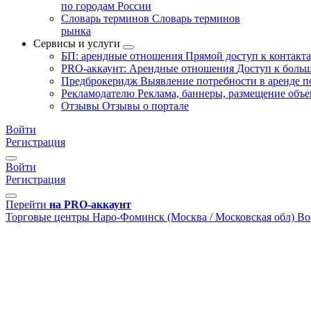
по городам России
Словарь терминов
Словарь терминов
рынка
Сервисы и услуги
БП: арендные отношения
Прямой доступ к контакт
PRO-аккаунт: Арендные отношения
Доступ к больш
Предброкеридж
Выявление потребности в аренде 
Рекламодателю
Реклама, баннеры, размещение объе
Отзывы
Отзывы о портале
Войти
Регистрация
Войти
Регистрация
Перейти
на PRO-аккаунт
Торговые центры
Наро-Фоминск (Москва / Московская обл)
Во