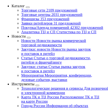
Каталог
Торговые сети
2109 предложений
Торговые центры
2031 предложений
Франшизы
353 предложений
Заявки ритейлеров
31 предложений
Покупка/Аренда помещений
42302 предложений
Аналитика ТЦ и СП
Статистика по ТЦ и СП
Новости
Новости
Новости рынка коммерческой
торговой недвижимости
Закупки: новости
Новости рынка закупок
и поставок в ритейл
Статьи
Статьи о торговой недвижимости,
ритейле и франчайзинге
Закупки: статьи
Статьи рынка закупок
и поставок в ритейл
Мероприятия
Мероприятия, конференции,
деловые события, выставки
Инструменты
Технологические решения и сервисы
Для рознично
и электронной коммерции
Карта ТК и ТЦ России
Расположение ТК и ТЦ
на карте России
Города России
Информация об объектах