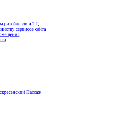
ам ритейлеров и ТЦ
инству сервисов сайта
помещения
кта
скресенский Пассаж