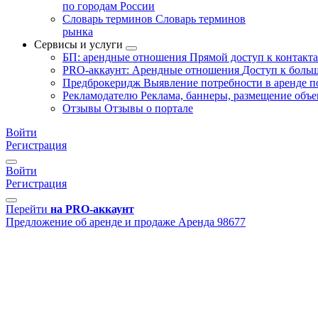
по городам России
Словарь терминов
Словарь терминов
рынка
Сервисы и услуги
БП: арендные отношения
Прямой доступ к контакт
PRO-аккаунт: Арендные отношения
Доступ к больш
Предброкеридж
Выявление потребности в аренде 
Рекламодателю
Реклама, баннеры, размещение объе
Отзывы
Отзывы о портале
Войти
Регистрация
Войти
Регистрация
Перейти
на PRO-аккаунт
Предложение об аренде и продаже
Аренда
98677