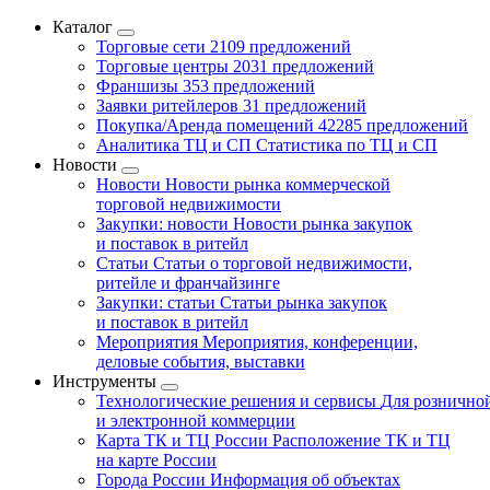
Каталог
Торговые сети
2109 предложений
Торговые центры
2031 предложений
Франшизы
353 предложений
Заявки ритейлеров
31 предложений
Покупка/Аренда помещений
42285 предложений
Аналитика ТЦ и СП
Статистика по ТЦ и СП
Новости
Новости
Новости рынка коммерческой
торговой недвижимости
Закупки: новости
Новости рынка закупок
и поставок в ритейл
Статьи
Статьи о торговой недвижимости,
ритейле и франчайзинге
Закупки: статьи
Статьи рынка закупок
и поставок в ритейл
Мероприятия
Мероприятия, конференции,
деловые события, выставки
Инструменты
Технологические решения и сервисы
Для рознично
и электронной коммерции
Карта ТК и ТЦ России
Расположение ТК и ТЦ
на карте России
Города России
Информация об объектах