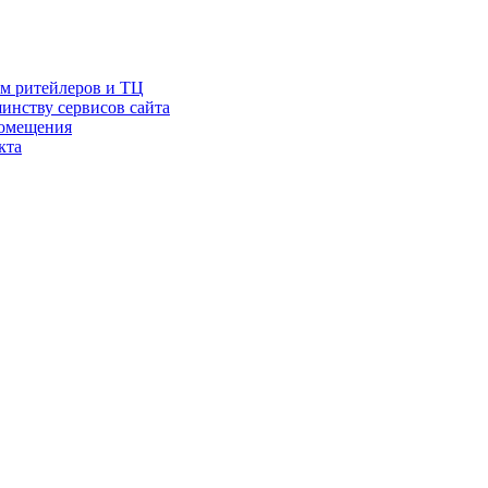
ам ритейлеров и ТЦ
инству сервисов сайта
помещения
кта