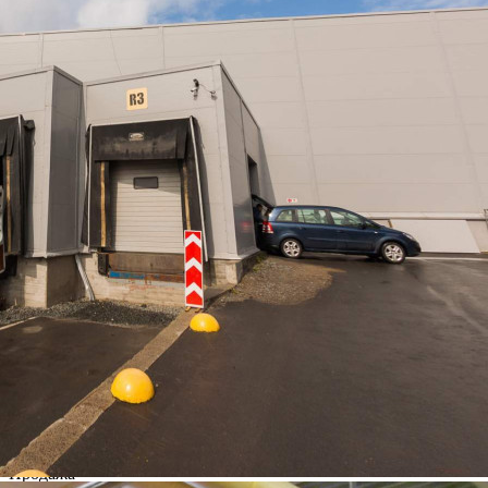
Петрозаводска, в 400 метрах от Онежского озера, на
пересечении улиц Заводской, Зайцев...
589 (+1)
Навигация
Характеристики
О помещении
Где находится
Контакты
Другие объявления
Характеристики помещения
№ объявления
98863
Дата размещения
13.07.2022
Город
Петрозаводск
Адрес
Зайцева, д.65
Расположено
Этаж
2
Предлагается
Продажа