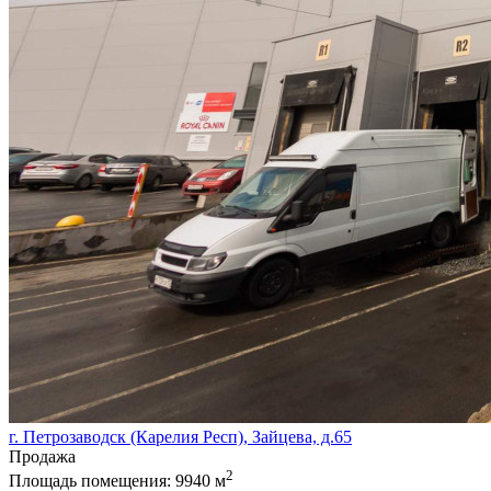
г. Петрозаводск (Карелия Респ), Зайцева, д.65
Продажа
2
Площадь помещения:
9940 м