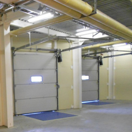
Желаемый / подходящий вид деятельности
Не указано
Назначение
Не указано
Размер площади (м2)
9940
Цена за помещение
322 000 000 руб.
О помещении