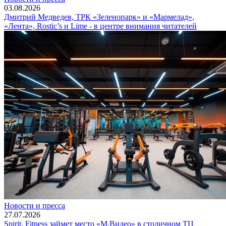
03.08.2026
Дмитрий Медведев, ТРК «Зеленопарк» и «Мармелад»,
«Лента», Rostic’s и Lime - в центре внимания читателей
Новости и пресса
27.07.2026
Spirit. Fitness займет место «М.Видео» в столичном ТЦ