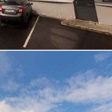
Продажа
98863 - Г. ПЕТРОЗАВОДСК,
ЗАЙЦЕВА, Д.65
Карелия Респ
Получить контакты
Посмотреть на карте
Предлагается к продаже складской комплекс класса «В+»,
площадью 9 940 кв.м., расположенный по адресу: Республика
Карелия, г.Петрозаводск, ул.Зайцева 65, стр.4. Здание имеет
удобное расположение, находится в 4 км от центра г.