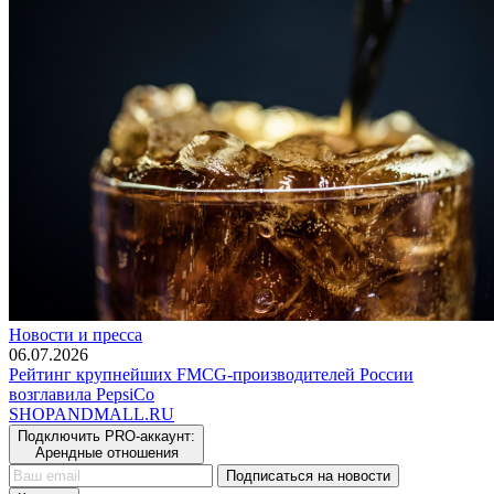
Новости и пресса
06.07.2026
Рейтинг крупнейших FMCG-производителей России
возглавила PepsiCo
SHOP
AND
MALL.RU
Подключить PRO-аккаунт:
Арендные отношения
Подписаться на новости