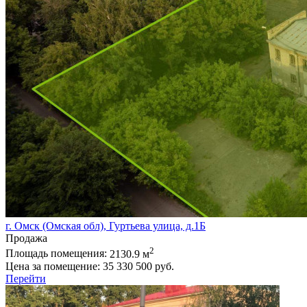
г. Омск (Омская обл), Гуртьева улица, д.1Б
Продажа
2
Площадь помещения:
2130.9 м
Цена за помещение:
35 330 500 руб.
Перейти