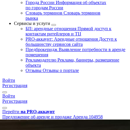
Города России
Информация об объектах
по городам России
Словарь терминов
Словарь терминов
рынка
Сервисы и услуги
БП: арендные отношения
Прямой доступ к
контактам ритейлеров и ТЦ
PRO-аккаунт: Арендные отношения
Доступ к
большинству сервисов сайта
Предброкеридж
Выявление потребности в аренде
помещения
Рекламодателю
Реклама, баннеры, размещение
объекта
Отзывы
Отзывы о портале
Войти
Регистрация
Войти
Регистрация
Перейти
на PRO-аккаунт
Предложение об аренде и продаже
Аренда
104958