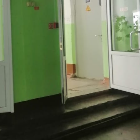
Омск
Адрес
Пранова улица, д.4
Расположено
Этаж
2
Предлагается
Аренда
Желаемый / подходящий вид деятельности
Не указано
Назначение
Не указано
Размер площади (м2)
54
Цена за помещение
21 600 руб.
Цена за 1 кв. м
400 руб.
О помещении