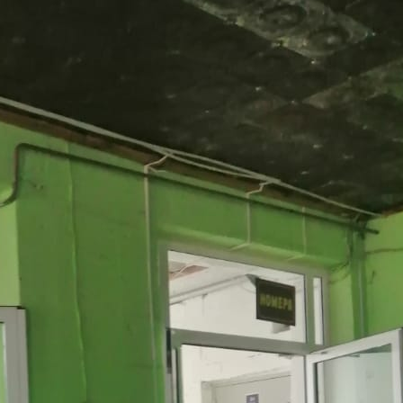
Омская обл
Получить контакты
Посмотреть на карте
Аренда ПСН площадью 54 м2, с возможностью частичной
аренды от 10 кв.м, в прямую аренду на любой срок. Включено
в ставку: коммунальные платежи. Минимальный срок аренды
1 мес. Помещение располагается в 2-этажном здании, район
Центральный. Помещение находится на 2 этаже здания.
Возможное назначение - салон крас...
417 (+1)
Навигация
Характеристики
О помещении
Где находится
Контакты
Другие объявления
Характеристики помещения
№ объявления
104958
Дата размещения
31.03.2024
Город