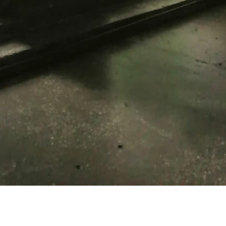
Аренда ПСН площадью 54 м2, с возможностью частичной
аренды от 10 кв.м, в прямую аренду на любой срок. Включено
в ставку: коммунальные платежи. Минимальный срок аренды
1 мес. Помещение располагается в 2-этажном здании, район
Центральный. Помещение находится на 2 этаже здания.
Возможное назначение - салон красоты.[#5075740#]
Где находится