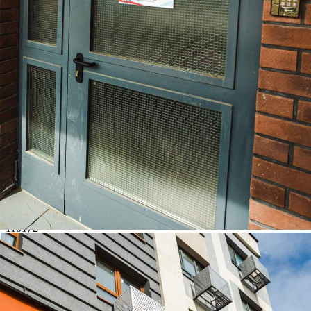
Получить контакты
Посмотреть на карте
Сдаётся в аренду коммерческое помещение площадью 37,8 м
на 1-м этаже 8-этажного жилого дома в ЖК «Новая Рига».
Основные преимущества: место под вывеску; расположение в
блоке с входом в подъезд, что обеспечивает высокую
проходимость арендаторам; круглосуточный доступ;
помещение без ремонта, что позволяет...
381 (+2)
Навигация
Характеристики
О помещении
Где находится
Контакты
Другие объявления
Характеристики помещения
№ объявления
110172
Дата размещения
21.10.2025
Город
Красногорск
Адрес
деревня Глухово, Романовская улица, д.5