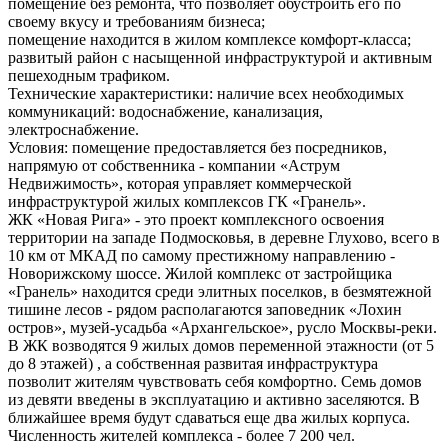
помещение без ремонта, что позволяет обустроить его по
своему вкусу и требованиям бизнеса;
помещение находится в жилом комплексе комфорт-класса;
развитый район с насыщенной инфраструктурой и активным
пешеходным трафиком.
Технические характеристики: наличие всех необходимых
коммуникаций: водоснабжение, канализация,
электроснабжение.
Условия: помещение предоставляется без посредников,
напрямую от собственника - компании «Аструм
Недвижимость», которая управляет коммерческой
инфраструктурой жилых комплексов ГК «Гранель».
ЖК «Новая Рига» - это проект комплексного освоения
территории на западе Подмосковья, в деревне Глухово, всего в
10 км от МКАД по самому престижному направлению -
Новорижскому шоссе. Жилой комплекс от застройщика
«Гранель» находится среди элитных поселков, в безмятежной
тишине лесов - рядом располагаются заповедник «Лохин
остров», музей-усадьба «Архангельское», русло Москвы-реки.
В ЖК возводятся 9 жилых домов переменной этажности (от 5
до 8 этажей) , а собственная развитая инфраструктура
позволит жителям чувствовать себя комфортно. Семь домов
из девяти введены в эксплуатацию и активно заселяются. В
ближайшее время будут сдаваться еще два жилых корпуса.
Численность жителей комплекса - более 7 200 чел.