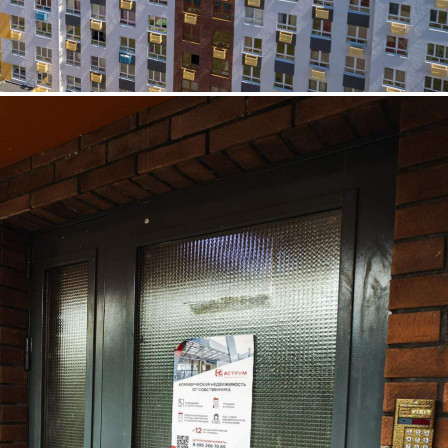
Аренда
Жилой дом
110172 - Г. КРАСНОГОРСК,
ДЕРЕВНЯ ГЛУХОВО,
РОМАНОВСКАЯ УЛИЦА,
Д.5
Москва / Московская обл