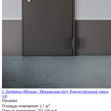
г. Люберцы (Москва / Московская обл), Рождественская улица,
д.6
Продажа
2
Площадь помещения:
2.7 м
Цена за помещение:
255 150 руб.