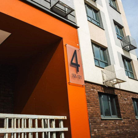
Расположено
Жилой дом
Этаж
1
Предлагается
Аренда
Желаемый / подходящий вид деятельности
Не указано
Назначение
Не указано
Размер площади (м2)
37.8
Цена за помещение
49 140 руб.
Цена за 1 кв. м
1 300 руб.
О помещении