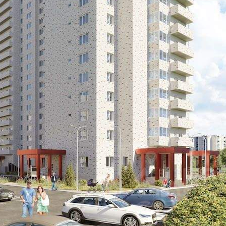
Не указано
Размер площади (м2)
4.8
Цена за помещение
153 272 руб.
О помещении