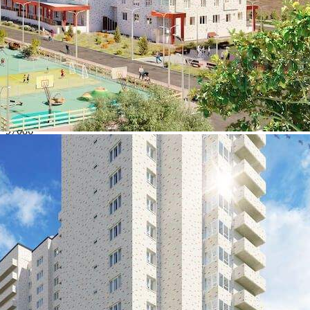
Навигация
Характеристики
О помещении
Где находится
Контакты
Другие объявления
Характеристики помещения
№ объявления
97086
Дата размещения
29.11.2022
Город
Калуга
Адрес
Солнечный бульвар, д.4
Расположено
Этаж
-1
Предлагается
Продажа
Желаемый / подходящий вид деятельности
Не указано
Назначение