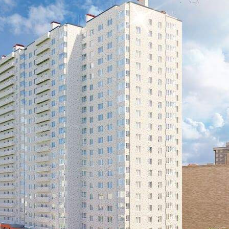
Продажа
97086 - Г. КАЛУГА,
СОЛНЕЧНЫЙ БУЛЬВАР, Д.4
Калужская обл
Получить контакты
Посмотреть на карте
Продаётся кладовое помещение общей площадью 4.76 кв.м. на
-1-м этаже 19 этажного дома.[#3874393#]
601 (+1)