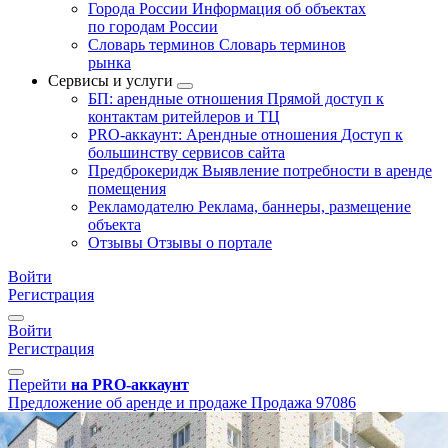
Города России
Информация об объектах
по городам России
Словарь терминов
Словарь терминов
рынка
Сервисы и услуги
БП: арендные отношения
Прямой доступ к
контактам ритейлеров и ТЦ
PRO-аккаунт: Арендные отношения
Доступ к
большинству сервисов сайта
Предброкеридж
Выявление потребности в аренде
помещения
Рекламодателю
Реклама, баннеры, размещение
объекта
Отзывы
Отзывы о портале
Войти
Регистрация
Войти
Регистрация
Перейти
на PRO-аккаунт
Предложение об аренде и продаже
Продажа
97086