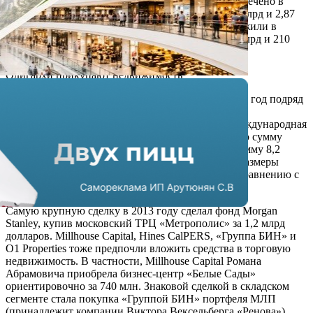
Больше всего инвестиций в 2013 году было привлечено в
качественные торговые и офисные активы (2,93 млрд и 2,87
млрд долларов соответственно), чуть меньше вложили в
складскую и гостиничную недвижимость (1,54 млрд и 210
млн долларов соответственно).
Олигархи прикупают недвижимость
Российские и иностранные инвесторы уже третий год подряд
проявляют повышенный интерес к коммерческой
недвижимости в Москве и Санкт-Петербурге. Международная
компания Colliers International констатирует общую сумму
сделок в 2013 году торговой недвижимости на сумму 8,2
млрд долларов. Значительно выросли и средние размеры
сделок – до 186 млн долларов (рост на 29,5% по сравнению с
2012 годом).
Самую крупную сделку в 2013 году сделал фонд Morgan
Stanley, купив московский ТРЦ «Метрополис» за 1,2 млрд
долларов. Millhouse Capital, Hines CalPERS, «Группа БИН» и
О1 Properties тоже предпочли вложить средства в торговую
недвижимость. В частности, Millhouse Capital Романа
Абрамовича приобрела бизнес-центр «Белые Сады»
ориентировочно за 740 млн. Знаковой сделкой в складском
сегменте стала покупка «Группой БИН» портфеля МЛП
(принадлежит компании Виктора Вексельберга «Ренова»),