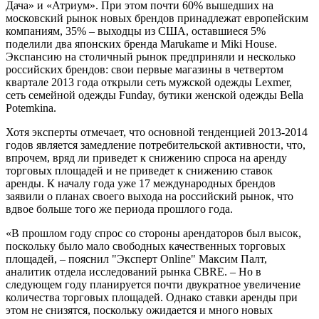
Дача» и «Атриум». При этом почти 60% вышедших на
московский рынок новых брендов принадлежат европейским
компаниям, 35% – выходцы из США, оставшиеся 5%
поделили два японских бренда Marukame и Miki House.
Экспансию на столичный рынок предприняли и несколько
российских брендов: свои первые магазины в четвертом
квартале 2013 года открыли сеть мужской одежды Lexmer,
сеть семейной одежды Funday, бутики женской одежды Bella
Potemkina.
Хотя эксперты отмечает, что основной тенденцией 2013-2014
годов является замедление потребительской активности, что,
впрочем, вряд ли приведет к снижению спроса на аренду
торговых площадей и не приведет к снижению ставок
аренды. К началу года уже 17 международных брендов
заявили о планах своего выхода на российский рынок, что
вдвое больше того же периода прошлого года.
«В прошлом году спрос со стороны арендаторов был высок,
поскольку было мало свободных качественных торговых
площадей, – пояснил "Эксперт Online" Максим Палт,
аналитик отдела исследований рынка CBRE. – Но в
следующем году планируется почти двукратное увеличение
количества торговых площадей. Однако ставки аренды при
этом не снизятся, поскольку ожидается и много новых