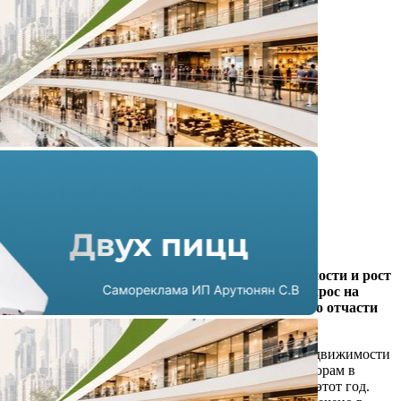
Стройте, купим!
07.02.2014 в 09:20
4 мин
Несмотря на снижение потребительской активности и рост
цен на импорт, в Москве и Санкт-Петербурге спрос на
коммерческую недвижимость только растет, что отчасти
будет характерно и для регионов.
Девелоперы и риелторы в сфере коммерческой недвижимости
констатировали рекорды роста по некоторым секторам в
прошлом году и делают позитивные прогнозы на этот год.