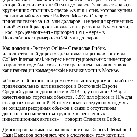
который оценивается в 900 млн долларов. Завершает «парад»
крупнейших столичных сделок Azimut Hotels, которая купила
гостиничный комплекс Radisson Moscow Olympic
приблизительно за 120 млн долларов. Тенденция крупнейших
приобретений распространялась и на регионы. В частности,
«РосЕвроДевелопмент» приобрел ТРЦ «Аура» в
Новосибирске примерно за 250 млн долларов.
Как пояснил «Эксперт Online» Станислав Бибик,
исполнительный директор департамента рынков капитала
Colliers International, интерес институциональных инвесторов
в прошлом году был связан с сохранением высоких ставок
капитализации коммерческой недвижимости в Москве.
«Столичный рынок по-прежнему остается одним из наиболее
привлекательных для инвесторов в Восточной Европе.
Средний уровень доходности в 2013 году составил 9% для
качественных торговых объектов, 8,5% для офисов и 11% для
складских помещений. В то же время в следующем году мы
не ожидаем рекордных объемов в связи с отсутствием
достаточного количества крупных качественных
инвестиционных активов», – говорит Станислав Бибик.
Директор департамента рынков капитала Colliers International
Саян Цыренов дополняет, что в следующем году крупные