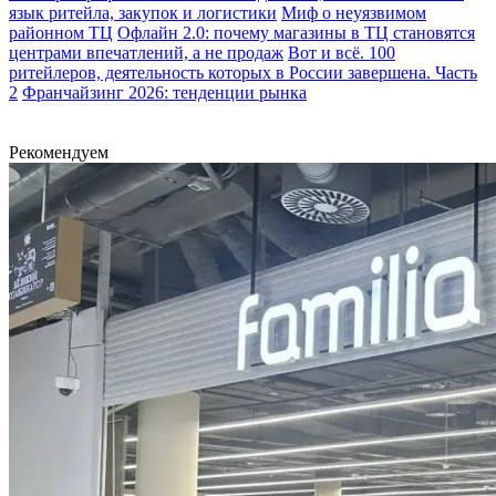
язык ритейла, закупок и логистики
Миф о неуязвимом
районном ТЦ
Офлайн 2.0: почему магазины в ТЦ становятся
центрами впечатлений, а не продаж
Вот и всё. 100
ритейлеров, деятельность которых в России завершена. Часть
2
Франчайзинг 2026: тенденции рынка
Рекомендуем