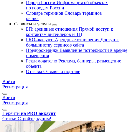
Города России
Информация об объектах
по городам России
Словарь терминов
Словарь терминов
рынка
Сервисы и услуги
БП: арендные отношения
Прямой доступ к
контактам ритейлеров и ТЦ
PRO-аккаунт: Арендные отношения
Доступ к
большинству сервисов сайта
Предброкеридж
Выявление потребности в аренде
помещения
Рекламодателю
Реклама, баннеры, размещение
объекта
Отзывы
Отзывы о портале
Войти
Регистрация
Войти
Регистрация
Перейти
на PRO-аккаунт
Статьи
Стройте, купим!