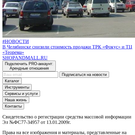
#НОВОСТИ
В Челябинске снизили стоимость продажи ТРК «Фокус» и ТЦ
«Теорема»
SHOP
AND
MALL.RU
Подключить PRO-аккаунт:
Арендные отношения
Подписаться на новости
Каталог
Инструменты
Сервисы и услуги
Наша жизнь
Контакты
Свидетельство о регистрации средства массовой информации
Эл №ФС77-34957 от 13.01.2009г.
Права на все изображения и материалы, представленные на