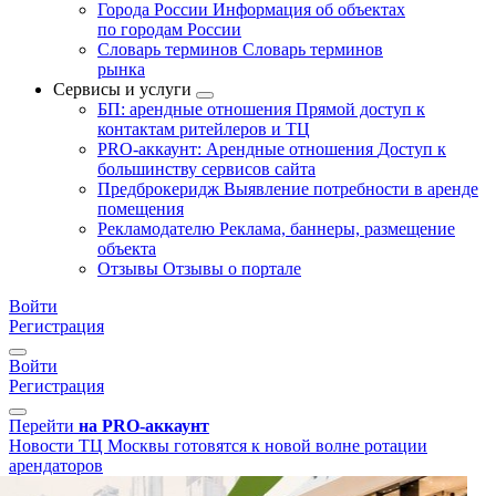
Города России
Информация об объектах
по городам России
Словарь терминов
Словарь терминов
рынка
Сервисы и услуги
БП: арендные отношения
Прямой доступ к
контактам ритейлеров и ТЦ
PRO-аккаунт: Арендные отношения
Доступ к
большинству сервисов сайта
Предброкеридж
Выявление потребности в аренде
помещения
Рекламодателю
Реклама, баннеры, размещение
объекта
Отзывы
Отзывы о портале
Войти
Регистрация
Войти
Регистрация
Перейти
на PRO-аккаунт
Новости
ТЦ Москвы готовятся к новой волне ротации
арендаторов