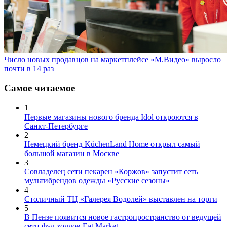
Число новых продавцов на маркетплейсе «М.Видео» выросло
почти в 14 раз
Самое читаемое
1
Первые магазины нового бренда Idol откроются в
Санкт-Петербурге
2
Немецкий бренд KüchenLand Home открыл самый
большой магазин в Москве
3
Совладелец сети пекарен «Коржов» запустит сеть
мультибрендов одежды «Русские сезоны»
4
Столичный ТЦ «Галерея Водолей» выставлен на торги
5
В Пензе появится новое гастропространство от ведущей