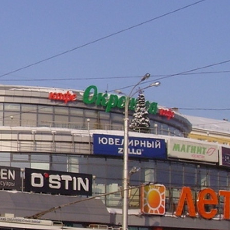
Информация о ТЦ
О компании
Арендаторы
Условия сотрудничества
Контакты
Новости торгового центра
Фотогалерея
О ТЦ "Лето"
Название:
Лето
Дата открытия:
Вид / тип объекта:
Торговый центр
Город:
Киров (Кировская обл)
Расположение:
Привокзальная площадь, д.1
Общая площадь здания:
2
5 684 м
Сдаваемая в аренду площадь здания:
2
4 200 м
Этажность:
3 этажа