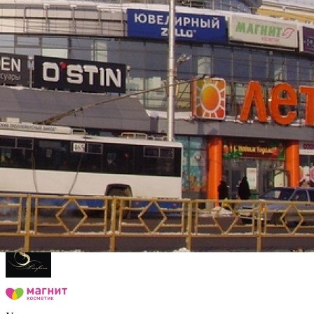
Торговый Центр "Лето" находится по адресу Кировская
область, Киров, площадь Привокзальная, 1.
Здание площадью 5684 м², 2011 года постройки, имеет 3
этажа.
На территории есть парковка - наземная, 1 лифт, 1 эскалатор, в
здании есть банкомат, столовая, кафе, аптека, отделение банка.
Арендаторы:
Изменить
Якорные арендаторы: