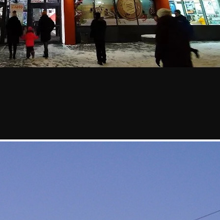
Торговый центр
Лето
Связаться с торговым центром
Торговый Центр "Лето" находится по адресу Кировская
область, Киров, площадь Привокзальная, 1. Здание площадью
5684 м², 2011 года постройки, имеет 3 этажа. На территории
есть парковка - наземная, 1 лифт, 1 эскалатор, в здании есть
банкомат, столовая, кафе, аптека, отделение банка.
1117 (+1)