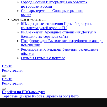
Города России
Информация об объектах
по городам России
Словарь терминов
Словарь терминов
рынка
Сервисы и услуги
БП: арендные отношения
Прямой доступ к
контактам ритейлеров и ТЦ
PRO-аккаунт: Арендные отношения
Доступ к
большинству сервисов сайта
Предброкеридж
Выявление потребности в аренде
помещения
Рекламодателю
Реклама, баннеры, размещение
объекта
Отзывы
Отзывы о портале
Войти
Регистрация
Войти
Регистрация
Перейти
на PRO-аккаунт
Торговые центры
Киров (Кировская обл)
Лето