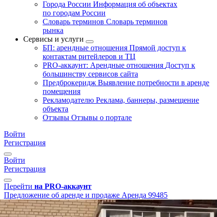
Города России
Информация об объектах
по городам России
Словарь терминов
Словарь терминов
рынка
Сервисы и услуги
БП: арендные отношения
Прямой доступ к
контактам ритейлеров и ТЦ
PRO-аккаунт: Арендные отношения
Доступ к
большинству сервисов сайта
Предброкеридж
Выявление потребности в аренде
помещения
Рекламодателю
Реклама, баннеры, размещение
объекта
Отзывы
Отзывы о портале
Войти
Регистрация
Войти
Регистрация
Перейти
на PRO-аккаунт
Предложение об аренде и продаже
Аренда
99485