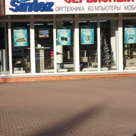
Характеристики помещения
№ объявления
99485
Дата размещения
30.12.2022
Город
Серпухов
Адрес
Ворошилова улица, д.127
Расположено
Этаж
1
Предлагается
Аренда
Желаемый / подходящий вид деятельности
Не указано
Назначение
Не указано
Размер площади (м2)
40
Цена за помещение
70 000 руб.
Цена за 1 кв. м
1 750 руб.