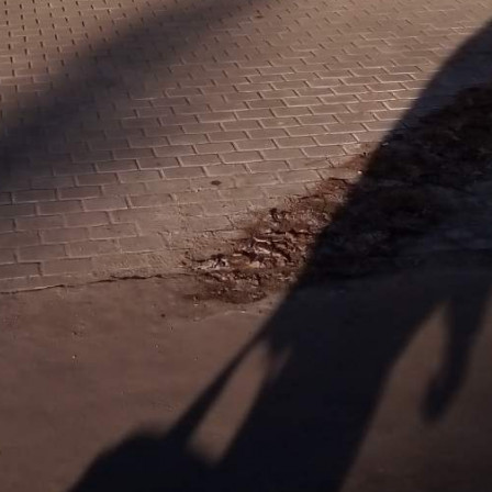
Сдается стрит-ритейл площадью 40 м2, в прямую аренду, на
срок до года с предоплатой за 1 месяц. Минимальный срок
аренды 11 мес. Помещение располагается в 4-этажном здании,
в 82 км. от МКАД.
Помещение располагается на 1 этаже здания.
Возможное назначение помещения - торговая площадь.
[#4013368#]
Где находится