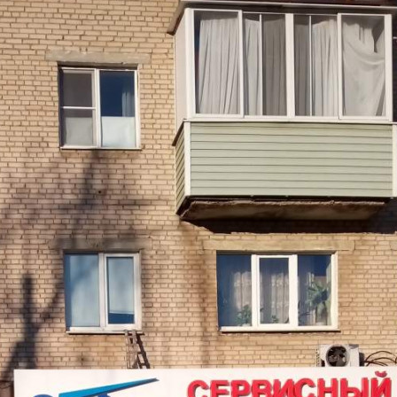
99485 - Г. СЕРПУХОВ,
ВОРОШИЛОВА УЛИЦА,
Д.127
Москва / Московская обл
Получить контакты
Посмотреть на карте
Сдается стрит-ритейл площадью 40 м2, в прямую аренду, на
срок до года с предоплатой за 1 месяц. Минимальный срок
аренды 11 мес. Помещение располагается в 4-этажном здании,
в 82 км. от МКАД. Помещение располагается на 1 этаже
здания. Возможное назначение помещения - торговая
площадь.[#4013368#]
701 (+)
Навигация
Характеристики
О помещении
Где находится
Контакты
Другие объявления