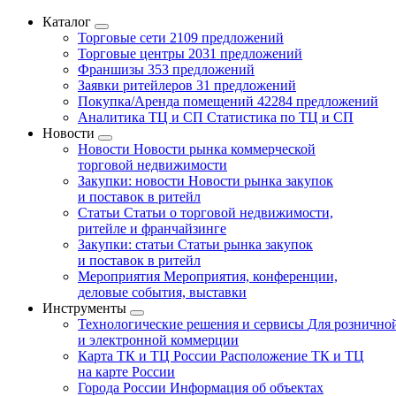
Каталог
Торговые сети
2109 предложений
Торговые центры
2031 предложений
Франшизы
353 предложений
Заявки ритейлеров
31 предложений
Покупка/Аренда помещений
42284 предложений
Аналитика ТЦ и СП
Статистика по ТЦ и СП
Новости
Новости
Новости рынка коммерческой
торговой недвижимости
Закупки: новости
Новости рынка закупок
и поставок в ритейл
Статьи
Статьи о торговой недвижимости,
ритейле и франчайзинге
Закупки: статьи
Статьи рынка закупок
и поставок в ритейл
Мероприятия
Мероприятия, конференции,
деловые события, выставки
Инструменты
Технологические решения и сервисы
Для рознично
и электронной коммерции
Карта ТК и ТЦ России
Расположение ТК и ТЦ
на карте России
Города России
Информация об объектах