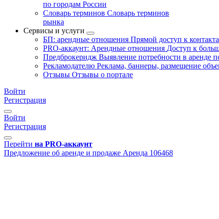
по городам России
Словарь терминов
Словарь терминов
рынка
Сервисы и услуги
БП: арендные отношения
Прямой доступ к контакт
PRO-аккаунт: Арендные отношения
Доступ к больш
Предброкеридж
Выявление потребности в аренде 
Рекламодателю
Реклама, баннеры, размещение объе
Отзывы
Отзывы о портале
Войти
Регистрация
Войти
Регистрация
Перейти
на PRO-аккаунт
Предложение об аренде и продаже
Аренда
106468