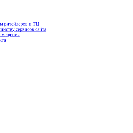
ам ритейлеров и ТЦ
инству сервисов сайта
помещения
кта