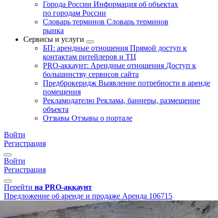
Города России
Информация об объектах
по городам России
Словарь терминов
Словарь терминов
рынка
Сервисы и услуги
БП: арендные отношения
Прямой доступ к
контактам ритейлеров и ТЦ
PRO-аккаунт: Арендные отношения
Доступ к
большинству сервисов сайта
Предброкеридж
Выявление потребности в аренде
помещения
Рекламодателю
Реклама, баннеры, размещение
объекта
Отзывы
Отзывы о портале
Войти
Регистрация
Войти
Регистрация
Перейти
на PRO-аккаунт
Предложение об аренде и продаже
Аренда
106715