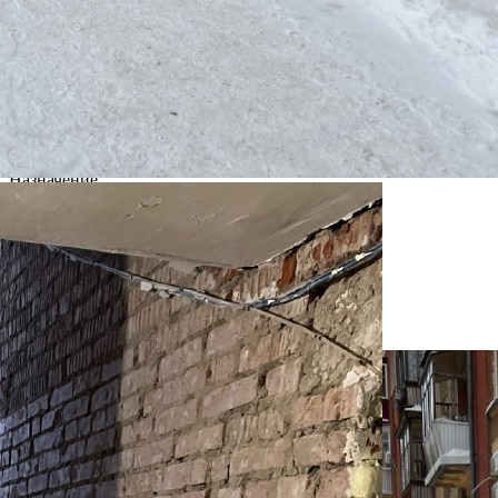
Расположено
Жилой дом
Этаж
-1
Предлагается
Аренда
Желаемый / подходящий вид деятельности
Не указано
Назначение
Не указано
Размер площади (м2)
132
Цена за помещение
50 000 руб.
Цена за 1 кв. м
379 руб.
О помещении