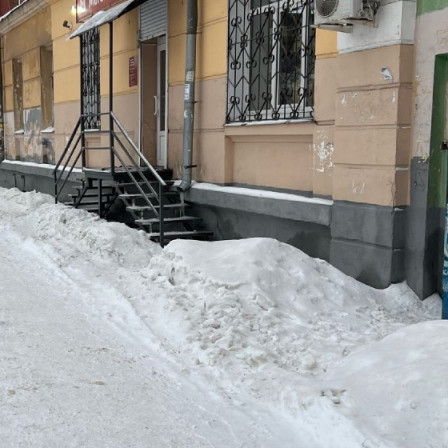
Самарская обл
Получить контакты
Посмотреть на карте
Сдам в аренду помещение свободного назначения площадью
132 м2, в прямую аренду, возможны арендные каникулы.
Минимальный срок аренды 12 мес. Помещение располагается
в 5-этажном жилом доме в 6 мин. пешком от м.Безымянка,
район Советский. Помещение находится на цокольном этаже .
Высота потолков 2.8 м, помещение...
419 (+1)
Навигация
Характеристики
О помещении
Где находится
Контакты
Другие объявления
Характеристики помещения
№ объявления
106715
Дата размещения
01.03.2024
Город
Самара
Адрес
Победы улица, д.87