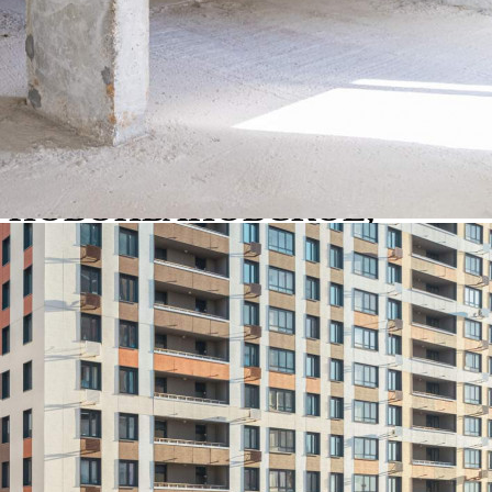
Продажа
101833 - ПГТ.
НОВОИВАНОВСКОЕ,
РАБОЧИЙ ПОСЕЛОК
НОВОИВАНОВСКОЕ,
ЭЙНШТЕЙНА БУЛЬВАР,
Д.4
Москва / Московская обл
Получить контакты
Посмотреть на карте
Продам помещение свободного назначения площадью 53.8 м2
в 20 мин. транспортом от м. Славянский бульвар, в 2 км. от