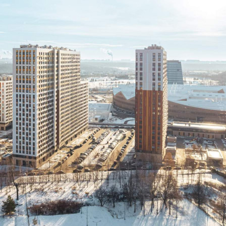
Предлагается
Продажа
Желаемый / подходящий вид деятельности
Не указано
Назначение
Не указано
Размер площади (м2)
53.8
Цена за помещение
8 608 000 руб.
О помещении