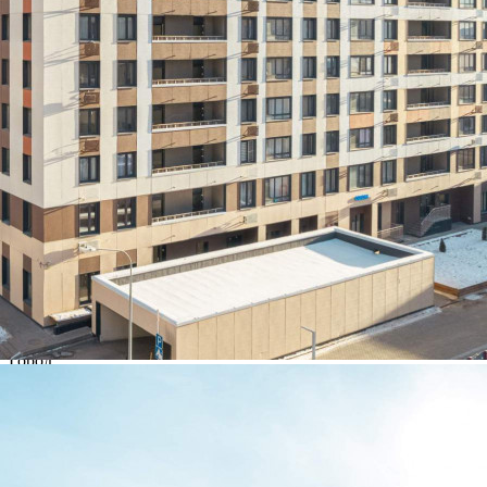
МКАД. Помещение располагается в 15-этажном здании,
находится на 1 этаже здания. Возможное назначение - прочее,
помещение под чистовую отделку, год постройки 2023,
застройщик здания - ООО "СЗ "Гр...
470 (+1)
Навигация
Характеристики
О помещении
Где находится
Контакты
Другие объявления
Характеристики помещения
№ объявления
101833
Дата размещения
30.01.2023
Город
Новоивановское
Адрес
рабочий поселок Новоивановское, Эйнштейна бульвар, д.4
Расположено
Этаж
1