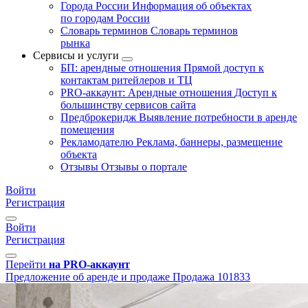
Города России
Информация об объектах
по городам России
Словарь терминов
Словарь терминов
рынка
Сервисы и услуги
БП: арендные отношения
Прямой доступ к
контактам ритейлеров и ТЦ
PRO-аккаунт: Арендные отношения
Доступ к
большинству сервисов сайта
Предброкеридж
Выявление потребности в аренде
помещения
Рекламодателю
Реклама, баннеры, размещение
объекта
Отзывы
Отзывы о портале
Войти
Регистрация
Войти
Регистрация
Перейти
на PRO-аккаунт
Предложение об аренде и продаже
Продажа
101833