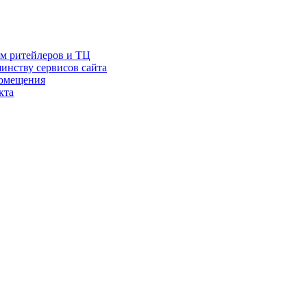
ам ритейлеров и ТЦ
инству сервисов сайта
помещения
кта