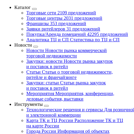
Каталог
Торговые сети
2109 предложений
Торговые центры
2031 предложений
Франшизы
353 предложений
Заявки ритейлеров
31 предложений
Покупка/Аренда помещений
42295 предложений
Аналитика ТЦ и СП
Статистика по ТЦ и СП
Новости
Новости
Новости рынка коммерческой
торговой недвижимости
Закупки: новости
Новости рынка закупок
и поставок в ритейл
Статьи
Статьи о торговой недвижимости,
ритейле и франчайзинге
Закупки: статьи
Статьи рынка закупок
и поставок в ритейл
Мероприятия
Мероприятия, конференции,
деловые события, выставки
Инструменты
Технологические решения и сервисы
Для рознично
и электронной коммерции
Карта ТК и ТЦ России
Расположение ТК и ТЦ
на карте России
Города России
Информация об объектах