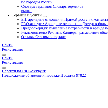
по городам России
Словарь терминов
Словарь терминов
рынка
Сервисы и услуги
БП: арендные отношения
Прямой доступ к контакт
PRO-аккаунт: Арендные отношения
Доступ к больш
Предброкеридж
Выявление потребности в аренде 
Рекламодателю
Реклама, баннеры, размещение объе
Отзывы
Отзывы о портале
Войти
Регистрация
Войти
Регистрация
Перейти
на PRO-аккаунт
Предложение об аренде и продаже
Продажа
97822