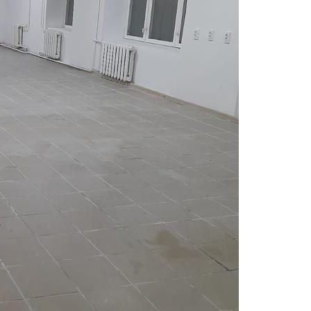
Навигация
Характеристики
О помещении
Где находится
Контакты
Другие объявления
Характеристики помещения
№ объявления
104867
Дата размещения
06.09.2023
Город
Москва
Адрес
Шмитовский проезд, д.41
Расположено
Жилой дом
Этаж
1
Предлагается
Аренда
Желаемый / подходящий вид деятельности
Не указано