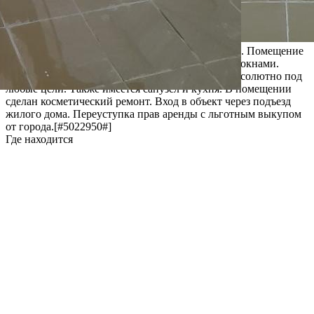
Сдается светлое помещение около Москва- Сити. Помещение
находится на цокольном этаже с полноценными окнами.
Зальная планировка позволяет обустроить его абсолютно под
любые цели. Также имеется санузел и кухня. В помещении
сделан косметический ремонт. Вход в объект через подъезд
жилого дома. Переуступка прав аренды с льготным выкупом
от города.[#5022950#]
Где находится