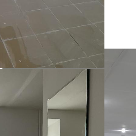
Назначение
Не указано
Размер площади (м2)
87
Цена за помещение
75 000 руб.
Цена за 1 кв. м
863 руб.
О помещении