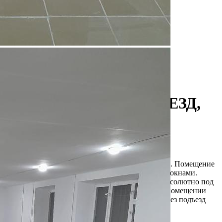
Аренда
Жилой дом
104867 - Г. МОСКВА,
ШМИТОВСКИЙ ПРОЕЗД,
Д.41
Москва / Московская обл
Получить контакты
Посмотреть на карте
Сдается светлое помещение около Москва- Сити. Помещение
находится на цокольном этаже с полноценными окнами.
Зальная планировка позволяет обустроить его абсолютно под
любые цели. Также имеется санузел и кухня. В помещении
сделан косметический ремонт. Вход в объект через подъезд
жилого дома. Переуступка прав ар...
854 (+1)