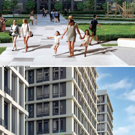
Контакты
Другие объявления
Характеристики помещения
№ объявления
109646
Дата размещения
17.06.2024
Город
Москва
Адрес
Шарикоподшипниковская улица, д.11стр8
Расположено
Этаж
-1
Предлагается
Продажа
Желаемый / подходящий вид деятельности
Не указано
Назначение
Не указано
Размер площади (м2)
3.7
Цена за помещение
839 175 руб.