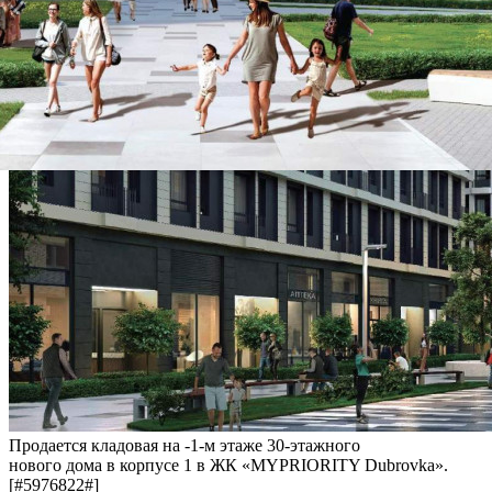
Продается кладовая на -1-м этаже 30-этажного
нового дома в корпусе 1 в ЖК «MYPRIORITY Dubrovka».
[#5976822#]