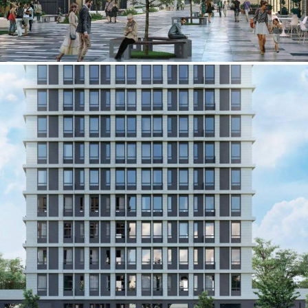
Продажа
109646 - Г. МОСКВА,
ШАРИКОПОДШИПНИКОВ
УЛИЦА, Д.11СТР8
Москва / Московская обл
Получить контакты
Посмотреть на карте
Продается кладовая на -1-м этаже 30-этажного нового дома в
корпусе 1 в ЖК «MYPRIORITY Dubrovka».[#5976822#]
413 (+1)
Навигация
Характеристики
О помещении
Где находится