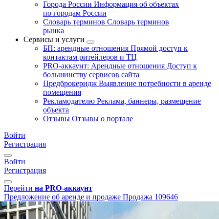
Города России
Информация об объектах
по городам России
Словарь терминов
Словарь терминов
рынка
Сервисы и услуги
БП: арендные отношения
Прямой доступ к
контактам ритейлеров и ТЦ
PRO-аккаунт: Арендные отношения
Доступ к
большинству сервисов сайта
Предброкеридж
Выявление потребности в аренде
помещения
Рекламодателю
Реклама, баннеры, размещение
объекта
Отзывы
Отзывы о портале
Войти
Регистрация
Войти
Регистрация
Перейти
на PRO-аккаунт
Предложение об аренде и продаже
Продажа
109646