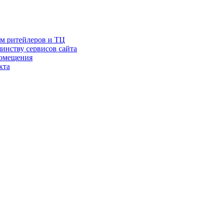
ам ритейлеров и ТЦ
инству сервисов сайта
помещения
кта