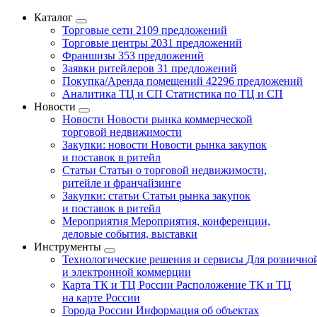
Каталог
Торговые сети
2109 предложений
Торговые центры
2031 предложений
Франшизы
353 предложений
Заявки ритейлеров
31 предложений
Покупка/Аренда помещений
42296 предложений
Аналитика ТЦ и СП
Статистика по ТЦ и СП
Новости
Новости
Новости рынка коммерческой
торговой недвижимости
Закупки: новости
Новости рынка закупок
и поставок в ритейл
Статьи
Статьи о торговой недвижимости,
ритейле и франчайзинге
Закупки: статьи
Статьи рынка закупок
и поставок в ритейл
Мероприятия
Мероприятия, конференции,
деловые события, выставки
Инструменты
Технологические решения и сервисы
Для рознично
и электронной коммерции
Карта ТК и ТЦ России
Расположение ТК и ТЦ
на карте России
Города России
Информация об объектах