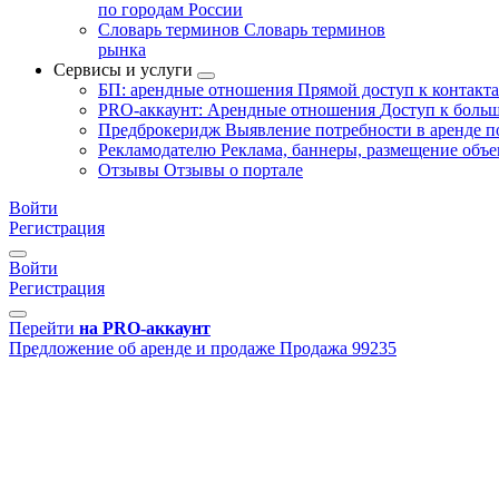
по городам России
Словарь терминов
Словарь терминов
рынка
Сервисы и услуги
БП: арендные отношения
Прямой доступ к контакт
PRO-аккаунт: Арендные отношения
Доступ к больш
Предброкеридж
Выявление потребности в аренде 
Рекламодателю
Реклама, баннеры, размещение объе
Отзывы
Отзывы о портале
Войти
Регистрация
Войти
Регистрация
Перейти
на PRO-аккаунт
Предложение об аренде и продаже
Продажа
99235