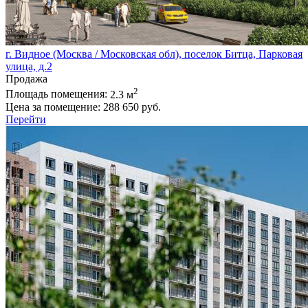
г. Видное (Москва / Московская обл), поселок Битца, Парковая
улица, д.2
Продажа
2
Площадь помещения:
2.3 м
Цена за помещение:
288 650 руб.
Перейти