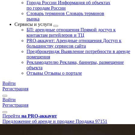
Города России
Информация об объектах
по городам России
Словарь терминов
Словарь терминов
рынка
Сервисы и услуги
БП: арендные отношения
Прямой доступ к
контактам ритейлеров и ТЦ
PRO-аккаунт: Арендные отношения
Доступ к
большинству сервисов сайта
Предброкеридж
Выявление потребности в аренде
помещения
Рекламодателю
Реклама, баннеры, размещение
объекта
Отзывы
Отзывы о портале
Войти
Регистрация
Войти
Регистрация
Перейти
на PRO-аккаунт
Предложение об аренде и продаже
Продажа
97151