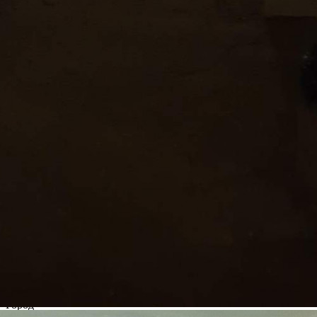
Москва / Московская обл
Получить контакты
Посмотреть на карте
Продается помещение площадью 159 кв.м, с переуступкой
прав аренды Район Филевский парк, в 12 мин. пешком от
м.Багратионовская, Предоставляется юридический адрес.
Помещение располагается в 5-этажном жилом доме,
находится на -1 этаже здания. Возможное назначение -
свободное назначение, помещение под чистовую...
738 (+)
Навигация
Характеристики
О помещении
Где находится
Контакты
Другие объявления
Характеристики помещения
№ объявления
97151
Дата размещения
28.04.2022
Город