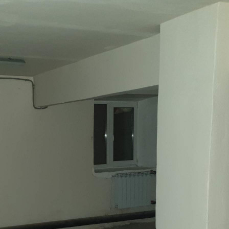
Москва
Адрес
Новозаводская улица, д.25к4
Расположено
Жилой дом
Этаж
-1
Предлагается
Продажа
Желаемый / подходящий вид деятельности
Не указано
Назначение
Не указано
Размер площади (м2)
159
Цена за помещение
1 900 000 руб.
О помещении