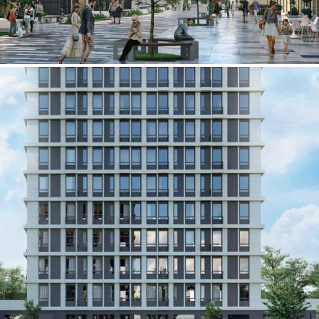
Продажа
115364 - Г. МОСКВА,
НОВООСТАПОВСКАЯ
УЛИЦА, Д.1
Москва / Московская обл
Получить контакты
Посмотреть на карте
Продается кладовая на -1-м этаже 30-этажного нового дома в
корпусе 1 в ЖК «MYPRIORITY Дубровка».[#6863575#]
520 (+1)
Навигация
Характеристики
О помещении
Где находится