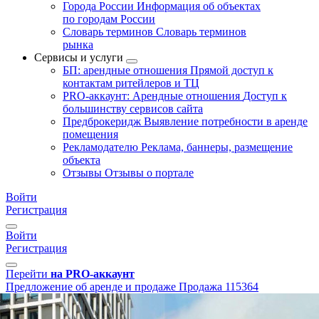
Города России
Информация об объектах
по городам России
Словарь терминов
Словарь терминов
рынка
Сервисы и услуги
БП: арендные отношения
Прямой доступ к
контактам ритейлеров и ТЦ
PRO-аккаунт: Арендные отношения
Доступ к
большинству сервисов сайта
Предброкеридж
Выявление потребности в аренде
помещения
Рекламодателю
Реклама, баннеры, размещение
объекта
Отзывы
Отзывы о портале
Войти
Регистрация
Войти
Регистрация
Перейти
на PRO-аккаунт
Предложение об аренде и продаже
Продажа
115364