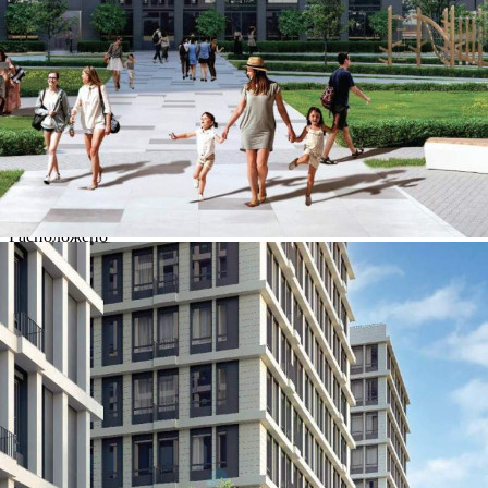
Контакты
Другие объявления
Характеристики помещения
№ объявления
115364
Дата размещения
31.05.2025
Город
Москва
Адрес
Новоостаповская улица, д.1
Расположено
Этаж
-1
Предлагается
Продажа
Желаемый / подходящий вид деятельности
Не указано
Назначение
Не указано
Размер площади (м2)
3.8
Цена за помещение
1 155 670 руб.