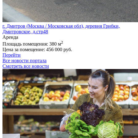
г. Дмитров (Москва / Московская обл), деревня Грибки,
Дмитровское, д.стр48
Аренда
2
Площадь помещения:
380 м
Цена за помещение:
456 000 руб.
Перейти
Все новости портала
Смотреть все новости