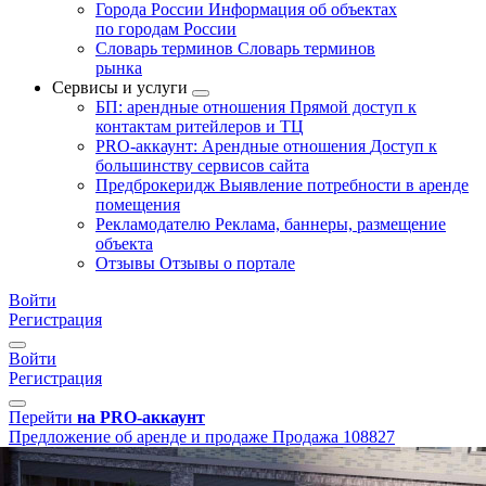
Города России
Информация об объектах
по городам России
Словарь терминов
Словарь терминов
рынка
Сервисы и услуги
БП: арендные отношения
Прямой доступ к
контактам ритейлеров и ТЦ
PRO-аккаунт: Арендные отношения
Доступ к
большинству сервисов сайта
Предброкеридж
Выявление потребности в аренде
помещения
Рекламодателю
Реклама, баннеры, размещение
объекта
Отзывы
Отзывы о портале
Войти
Регистрация
Войти
Регистрация
Перейти
на PRO-аккаунт
Предложение об аренде и продаже
Продажа
108827