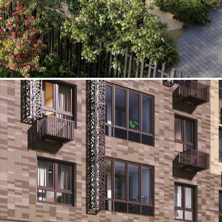
Продажа
108827 - Г. МОСКВА,
МОНТАЖНАЯ УЛИЦА,
Д.ВЛД8/24
Москва / Московская обл
Получить контакты
Посмотреть на карте
Прямая продажа от застройщика! Кладовая номер 67 общей
площадью 5 кв.м. на -1-м этаже в 1-й Измайловский.