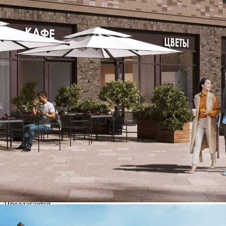
[#5934227#]
341 (+1)
Навигация
Характеристики
О помещении
Где находится
Контакты
Другие объявления
Характеристики помещения
№ объявления
108827
Дата размещения
16.05.2024
Город
Москва
Адрес
Монтажная улица, д.влд8/24
Расположено
Этаж
-1
Предлагается
Продажа
Желаемый / подходящий вид деятельности