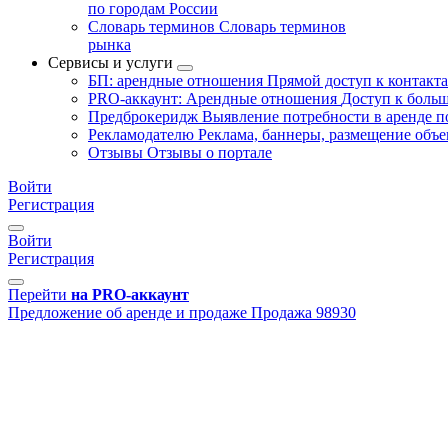
по городам России
Словарь терминов
Словарь терминов
рынка
Сервисы и услуги
БП: арендные отношения
Прямой доступ к контакт
PRO-аккаунт: Арендные отношения
Доступ к больш
Предброкеридж
Выявление потребности в аренде 
Рекламодателю
Реклама, баннеры, размещение объе
Отзывы
Отзывы о портале
Войти
Регистрация
Войти
Регистрация
Перейти
на PRO-аккаунт
Предложение об аренде и продаже
Продажа
98930