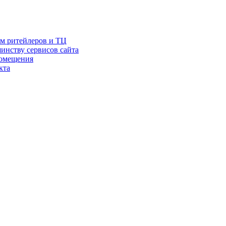
ам ритейлеров и ТЦ
инству сервисов сайта
помещения
кта