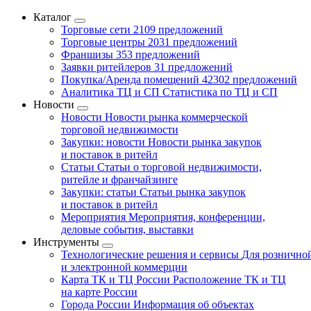
Каталог
Торговые сети
2109 предложений
Торговые центры
2031 предложений
Франшизы
353 предложений
Заявки ритейлеров
31 предложений
Покупка/Аренда помещений
42302 предложений
Аналитика ТЦ и СП
Статистика по ТЦ и СП
Новости
Новости
Новости рынка коммерческой
торговой недвижимости
Закупки: новости
Новости рынка закупок
и поставок в ритейл
Статьи
Статьи о торговой недвижимости,
ритейле и франчайзинге
Закупки: статьи
Статьи рынка закупок
и поставок в ритейл
Мероприятия
Мероприятия, конференции,
деловые события, выставки
Инструменты
Технологические решения и сервисы
Для рознично
и электронной коммерции
Карта ТК и ТЦ России
Расположение ТК и ТЦ
на карте России
Города России
Информация об объектах