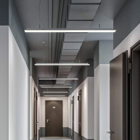
Продажа
94041 - Г. ЛЮБЕРЦЫ,
ПРОЕКТИРУЕМЫЙ
ПРОЕЗД, Д.4037
Москва / Московская обл
Получить контакты
Посмотреть на карте
Прямая продажа от застройщика! Кладовая номер 134К общей
площадью 3.9 кв.м. на -2-м этаже в ЖК «1-й Лермонтовский».
Рассрочка на паркинг в строящемся объекте: : ГК ФСК
предлагает акцию на приобретение машино-места при
одновременном приобретении квартиры с машино-местом. В
корп. 5.2 в ЖК «1-й Лермонтовский» д...
553 (+1)
Навигация