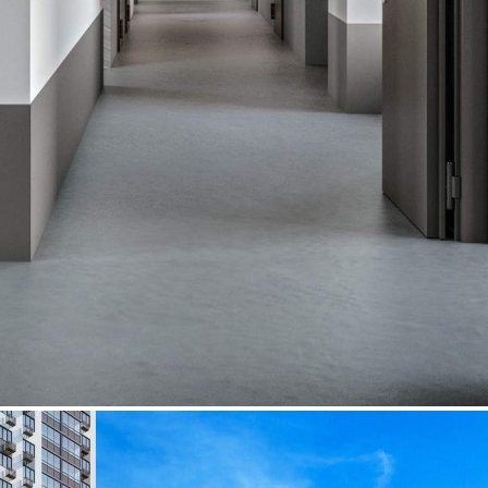
Характеристики
О помещении
Где находится
Контакты
Другие объявления
Характеристики помещения
№ объявления
94041
Дата размещения
09.05.2024
Город
Люберцы
Адрес
Проектируемый проезд, д.4037
Расположено
Этаж
-2
Предлагается
Продажа
Желаемый / подходящий вид деятельности
Не указано
Назначение
Не указано