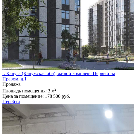
г. Калуга (Калужская обл), жилой комплекс Первый на
Правом, д.1
Продажа
2
Площадь помещения:
3 м
Цена за помещение:
178 500 руб.
Перейти