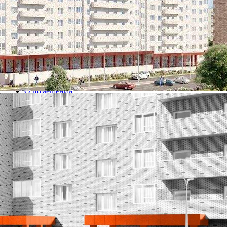
Калужская обл
Получить контакты
Посмотреть на карте
Продаётся кладовое помещение общей площадью 4.91 кв.м. на
-1-м этаже 19 этажного дома.[#3874374#]
468 (+1)
Навигация
Характеристики
О помещении
Где находится
Контакты
Другие объявления
Характеристики помещения
№ объявления
97067
Дата размещения
09.04.2022
Город
Калуга
Адрес
Солнечный бульвар, д.4
Расположено
Этаж