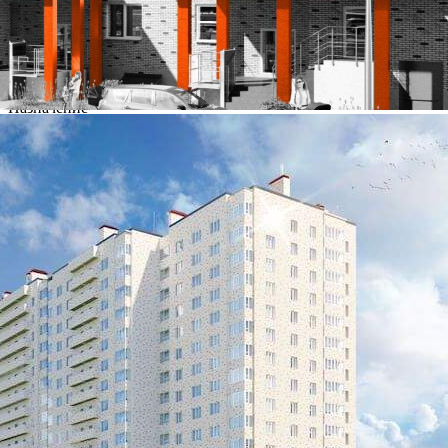
-1
Предлагается
Продажа
Желаемый / подходящий вид деятельности
Не указано
Назначение
Не указано
Размер площади (м2)
4.9
Цена за помещение
157 120 руб.
О помещении