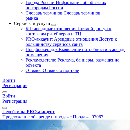
Города России
Информация об объектах
по городам России
Словарь терминов
Словарь терминов
рынка
Сервисы и услуги
БП: арендные отношения
Прямой доступ к
контактам ритейлеров и ТЦ
PRO-аккаунт: Арендные отношения
Доступ к
большинству сервисов сайта
Предброкеридж
Выявление потребности в аренде
помещения
Рекламодателю
Реклама, баннеры, размещение
объекта
Отзывы
Отзывы о портале
Войти
Регистрация
Войти
Регистрация
Перейти
на PRO-аккаунт
Предложение об аренде и продаже
Продажа
97067