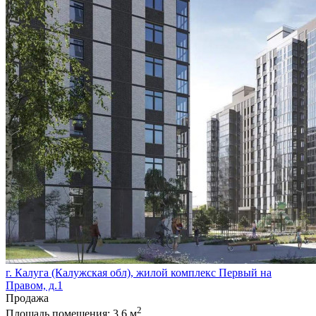
г. Калуга (Калужская обл), жилой комплекс Первый на
Правом, д.1
Продажа
2
Площадь помещения:
3.6 м