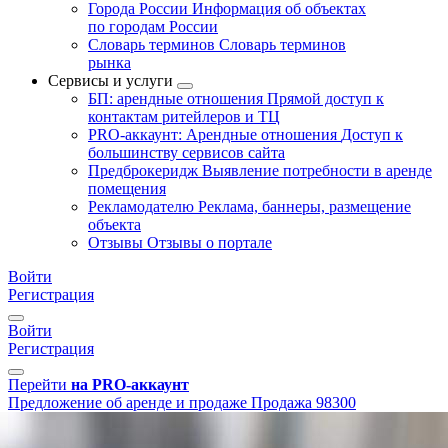
Города России
Информация об объектах
по городам России
Словарь терминов
Словарь терминов
рынка
Сервисы и услуги
БП: арендные отношения
Прямой доступ к
контактам ритейлеров и ТЦ
PRO-аккаунт: Арендные отношения
Доступ к
большинству сервисов сайта
Предброкеридж
Выявление потребности в аренде
помещения
Рекламодателю
Реклама, баннеры, размещение
объекта
Отзывы
Отзывы о портале
Войти
Регистрация
Войти
Регистрация
Перейти
на PRO-аккаунт
Предложение об аренде и продаже
Продажа
98300