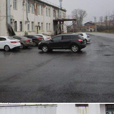
Характеристики
О помещении
Где находится
Контакты
Другие объявления
Характеристики помещения
№ объявления
98300
Дата размещения
05.08.2022
Город
Иваново
Адрес
11-я Сосневская улица, д.95
Расположено
Этаж
1
Предлагается
Продажа
Желаемый / подходящий вид деятельности
Не указано
Назначение
Не указано