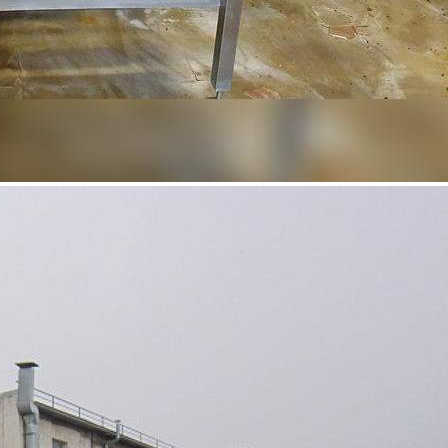
Продажа
98300 - Г. ИВАНОВО, 11-Я
СОСНЕВСКАЯ УЛИЦА, Д.95
Ивановская обл
Получить контакты
Посмотреть на карте
Срочная продажа! Продажа бизнеса площадью 25000 м2.
Бизнес располагается в 1-этажном здании на 1 этаже.
[#3930446#]
649 (+1)
Навигация