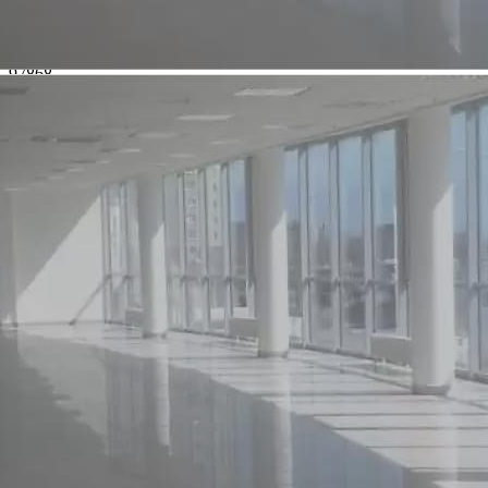
Характеристики помещения
№ объявления
97868
Дата размещения
15.05.2022
Город
Дзержинск
Адрес
Восточное, д.92 а
Расположено
Отдельно стоящее здание
Этаж
1
Предлагается
Продажа
Желаемый / подходящий вид деятельности
Не указано
Назначение
Не указано
Размер площади (м2)
51.9
Цена за помещение
10 170 000 руб.
О помещении