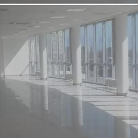
Продажа
Отдельно стоящее здание
97868 - Г. ДЗЕРЖИНСК,
ВОСТОЧНОЕ, Д.92 А
Нижегородская обл
Получить контакты
Посмотреть на карте
Сооружение: Автозаправочная станция, площадь застройки
1875 м. Сооружение состоит из здания 51,9 кв.м. ,топливных
резервуаров подземных 3 шт., очистных сооружений
дождевых вод и хоз. стоков (1 металлическая емкость
цилиндрической формы). Возможное назначение: прочее,
внутри типовой ремонт, тип окон - обычные,...
580 (+1)
Навигация
Характеристики
О помещении
Где находится
Контакты
Другие объявления