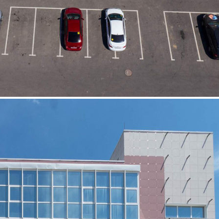
Продажа
Отдельно стоящее здание
115267 - Г. АНАПА,
МИРНАЯ УЛИЦА, Д.29СТР2
Краснодарский край
Получить контакты
Посмотреть на карте
Отличная возможность приобрести коммерческое помещение
в самом сердце Анапы: Адрес: ул. Мирная, д. 29 с. 2
Преимущества: - Удобные подъездные пути - Бесплатная