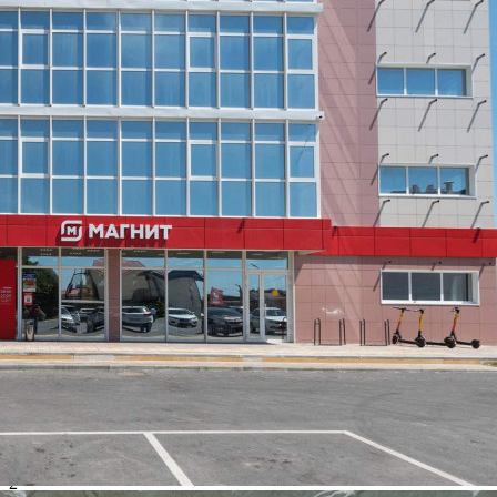
парковка - Высокая проходимость - Видеонаблюдение -
Высокотехнологичные инженерные системы Инвестируйте в
будущее прямо сейчас![#6847152#]
525 (+2)
Навигация
Характеристики
О помещении
Где находится
Контакты
Другие объявления
Характеристики помещения
№ объявления
115267
Дата размещения
26.03.2025
Город
Анапа
Адрес
Мирная улица, д.29стр2
Расположено
Отдельно стоящее здание
Этаж
2