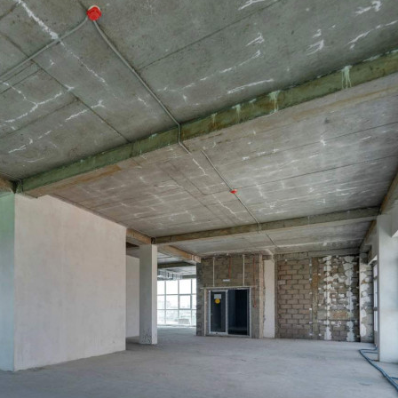
Предлагается
Продажа
Желаемый / подходящий вид деятельности
Не указано
Назначение
Не указано
Размер площади (м2)
197.3
Цена за помещение
57 384 000 руб.
О помещении