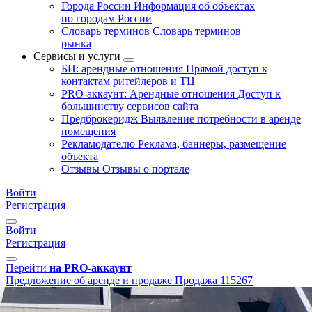
Города России
Информация об объектах
по городам России
Словарь терминов
Словарь терминов
рынка
Сервисы и услуги
БП: арендные отношения
Прямой доступ к
контактам ритейлеров и ТЦ
PRO-аккаунт: Арендные отношения
Доступ к
большинству сервисов сайта
Предброкеридж
Выявление потребности в аренде
помещения
Рекламодателю
Реклама, баннеры, размещение
объекта
Отзывы
Отзывы о портале
Войти
Регистрация
Войти
Регистрация
Перейти
на PRO-аккаунт
Предложение об аренде и продаже
Продажа
115267