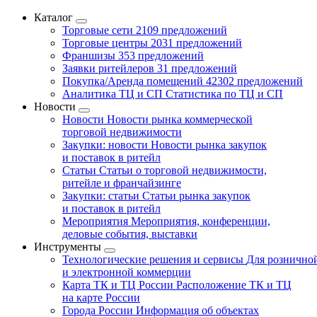
Каталог
Торговые сети
2109 предложений
Торговые центры
2031 предложений
Франшизы
353 предложений
Заявки ритейлеров
31 предложений
Покупка/Аренда помещений
42302 предложений
Аналитика ТЦ и СП
Статистика по ТЦ и СП
Новости
Новости
Новости рынка коммерческой
торговой недвижимости
Закупки: новости
Новости рынка закупок
и поставок в ритейл
Статьи
Статьи о торговой недвижимости,
ритейле и франчайзинге
Закупки: статьи
Статьи рынка закупок
и поставок в ритейл
Мероприятия
Мероприятия, конференции,
деловые события, выставки
Инструменты
Технологические решения и сервисы
Для рознично
и электронной коммерции
Карта ТК и ТЦ России
Расположение ТК и ТЦ
на карте России
Города России
Информация об объектах