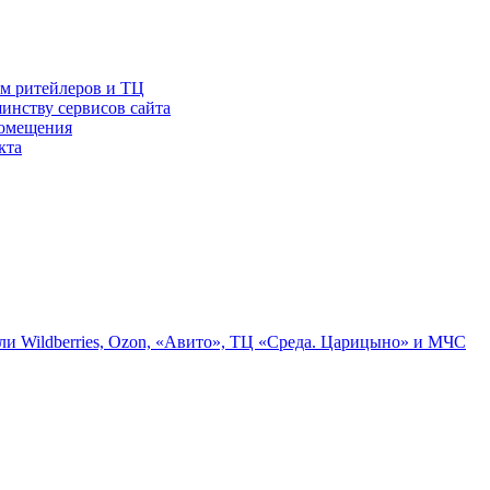
ам ритейлеров и ТЦ
инству сервисов сайта
помещения
кта
ли Wildberries, Ozon, «Авито», ТЦ «Среда. Царицыно» и МЧС