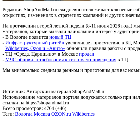
Редакция ShopAndMall.ru ежедневно отслеживает ключевые соб
открытиях, изменениях в стратегиях компаний и других значи
На протяжении второй летней недели (8-11 июня 2026 года) м
материалов, которые вызвали наибольший интерес у аудитори
- В Вологде появится
новый ТЦ
-
Инфраструктурный ритейл
увеличивает присутствие в БЦ М
-
Wildberries, Ozon и «Авито»
обновили правила работы с прод
- ТЦ «Среда. Царицыно» в Москве
продан
-
МЧС обновило требования к системам оповещения
в ТЦ
Мы внимательно следим за рынком и приготовим для вас новый
Источник: Авторский материал ShopAndMall.ru
Использование материалов портала допускается только при на
ссылки на https://shopandmall.ru
Всего просмотров:
4764 (+46)
Теги:
Вологда
Москва
OZON.ru
Wildberries