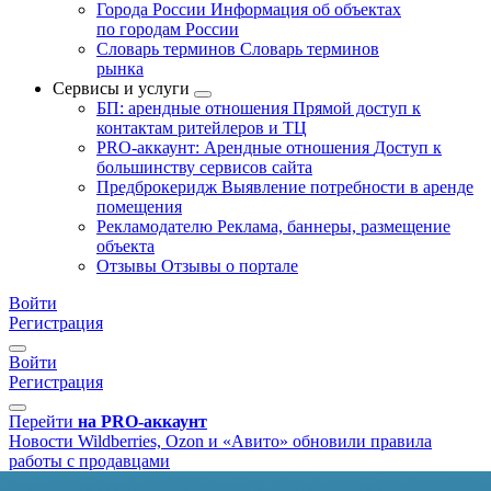
Города России
Информация об объектах
по городам России
Словарь терминов
Словарь терминов
рынка
Сервисы и услуги
БП: арендные отношения
Прямой доступ к
контактам ритейлеров и ТЦ
PRO-аккаунт: Арендные отношения
Доступ к
большинству сервисов сайта
Предброкеридж
Выявление потребности в аренде
помещения
Рекламодателю
Реклама, баннеры, размещение
объекта
Отзывы
Отзывы о портале
Войти
Регистрация
Войти
Регистрация
Перейти
на PRO-аккаунт
Новости
Wildberries, Ozon и «Авито» обновили правила
работы с продавцами