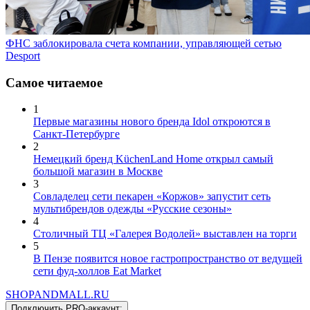
ФНС заблокировала счета компании, управляющей сетью
Desport
Самое читаемое
1
Первые магазины нового бренда Idol откроются в
Санкт-Петербурге
2
Немецкий бренд KüchenLand Home открыл самый
большой магазин в Москве
3
Совладелец сети пекарен «Коржов» запустит сеть
мультибрендов одежды «Русские сезоны»
4
Столичный ТЦ «Галерея Водолей» выставлен на торги
5
В Пензе появится новое гастропространство от ведущей
сети фуд-холлов Eat Market
SHOP
AND
MALL.RU
Подключить PRO-аккаунт:
Арендные отношения