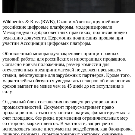
Wildberries & Russ (RWB), Ozon и «Авито», крупнейшие
российские цифровые платформы, модернизировали
Меморандум о добросовестных практиках, подписав новую
редакцию документа. Церемония подписания прошла при
участии Ассоциации цифровых платформ.
Обновленный меморандум закрепляет принцип равных
условий работы для российских и иностранных продавцов.
Согласно новым положениям, размер комиссий для
отечественных предпринимателей не должен превышать
ставки, действующие для зарубежных партнеров. Кроме того,
маркетплейсы обязуются уведомлять селлеров об изменениях
сроков выплат не менее чем за 45 дней до их вступления в
силу.
Отдельный блок соглашения посвящен регулированию
промоактивностей. Документ предусматривает право
продавцов отказаться от участия в акциях, финансируемых за
счет площадок, без риска применения ограничительных мер
со стороны маркетплейсов. В частности, запрещается
использовать такие инструменты воздействия, как блокировка
личного кабинета, скрытие товарных карточек, снижение
рейтинговых показателей или ухудшение позиций продукции