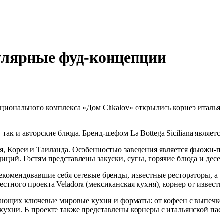
улярные фуд-концепции
ионального комплекса «Дом Chkalov» открылись корнер итальянск
ак и авторские блюда. Бренд-шефом La Bottega Siciliana является
я, Кореи и Таиланда. Особенностью заведения является фьюжн-п
диций. Гостям представлены закуски, супы, горячие блюда и дес
екомендовавшие себя сетевые бренды, известные рестораторы, а
естного проекта Veladora (мексиканская кухня), корнер от извес
ающих ключевые мировые кухни и форматы: от кофеен с выпечко
 кухни. В проекте также представлены корнеры с итальянской п