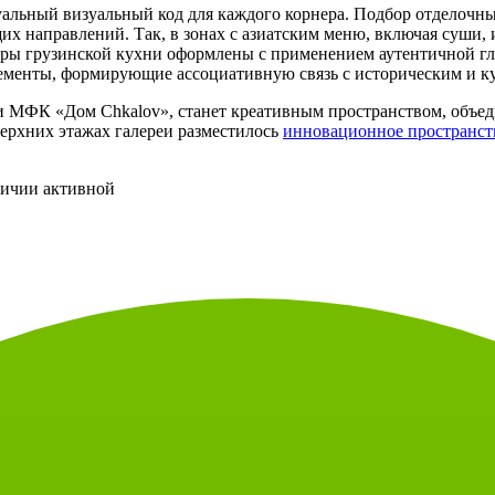
альный визуальный код для каждого корнера. Подбор отделочны
их направлений. Так, в зонах с азиатским меню, включая суши,
ры грузинской кухни оформлены с применением аутентичной гл
лементы, формирующие ассоциативную связь с историческим и к
ти МФК «Дом Chkalov», станет креативным пространством, объе
верхних этажах галереи разместилось
инновационное пространст
личии активной