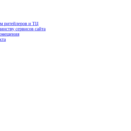
ам ритейлеров и ТЦ
инству сервисов сайта
помещения
кта