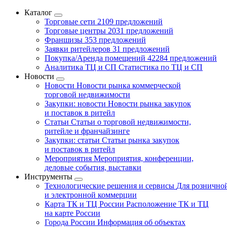
Каталог
Торговые сети
2109 предложений
Торговые центры
2031 предложений
Франшизы
353 предложений
Заявки ритейлеров
31 предложений
Покупка/Аренда помещений
42284 предложений
Аналитика ТЦ и СП
Статистика по ТЦ и СП
Новости
Новости
Новости рынка коммерческой
торговой недвижимости
Закупки: новости
Новости рынка закупок
и поставок в ритейл
Статьи
Статьи о торговой недвижимости,
ритейле и франчайзинге
Закупки: статьи
Статьи рынка закупок
и поставок в ритейл
Мероприятия
Мероприятия, конференции,
деловые события, выставки
Инструменты
Технологические решения и сервисы
Для рознично
и электронной коммерции
Карта ТК и ТЦ России
Расположение ТК и ТЦ
на карте России
Города России
Информация об объектах