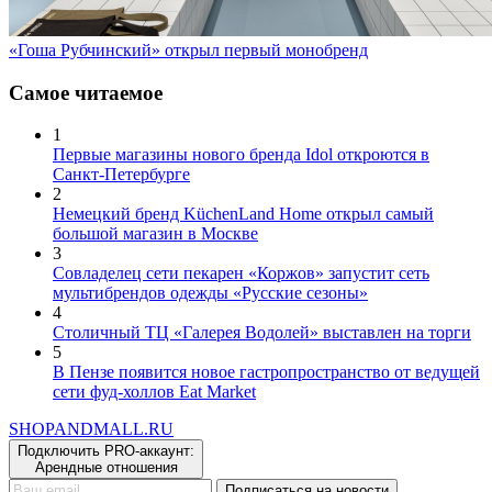
«Гоша Рубчинский» открыл первый монобренд
Самое читаемое
1
Первые магазины нового бренда Idol откроются в
Санкт-Петербурге
2
Немецкий бренд KüchenLand Home открыл самый
большой магазин в Москве
3
Совладелец сети пекарен «Коржов» запустит сеть
мультибрендов одежды «Русские сезоны»
4
Столичный ТЦ «Галерея Водолей» выставлен на торги
5
В Пензе появится новое гастропространство от ведущей
сети фуд-холлов Eat Market
SHOP
AND
MALL.RU
Подключить PRO-аккаунт:
Арендные отношения
Подписаться на новости