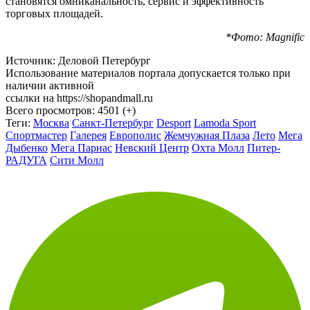
становятся омниканальность, сервис и эффективность
торговых площадей.
*Фото: Magnific
Источник: Деловой Петербург
Использование материалов портала допускается только при
наличии активной
ссылки на https://shopandmall.ru
Всего просмотров:
4501 (+)
Теги:
Москва
Санкт-Петербург
Desport
Lamoda Sport
Спортмастер
Галерея
Европолис
Жемчужная Плаза
Лето
Мега
Дыбенко
Мега Парнас
Невский Центр
Охта Молл
Питер-
РАДУГА
Сити Молл