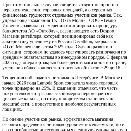
При этом отдельные случаи свидетельствуют не просто о
перераспределении торговых площадей, а о серьезных
финансовых трудностях отдельных участников рынка. Так,
управляющая компания ТК «Охта Молл» - ООО «Темпо
Инвест» - заявила о намерении инициировать процедуру
банкротства АО «Октоблу», развивающего сеть Desport.
Магазин ритейлера, который позиционировал себя как
альтернативу ушедшему из России Decathlon, закрылся в
«Охта Молле» еще летом 2025 года. Судя по развитию
ситуации, сторонам не удалось урегулировать разногласия по
арендным обязательствам во внесудебном порядке. С февраля
2025 года оператор закрыл более десяти магазинов по стране,
уменьшив общее количество торговых объектов с 29 до 16.
Тенденция наблюдается не только в Петербурге. В Москве с
начала 2026 года Lamoda Sport сократила число торговых
точек примерно на 25%. В компании отмечают, что часть
покупательского трафика закономерно перемещается в
цифровые каналы, поэтому приоритетом становится не
масштаб сети, а присутствие в наиболее результативных
локациях.
По оценке участников рынка, эффективность магазина
сегодня определяется не только уровнем посещаемости, но и
его способностью интегрироваться в единую омниканальную