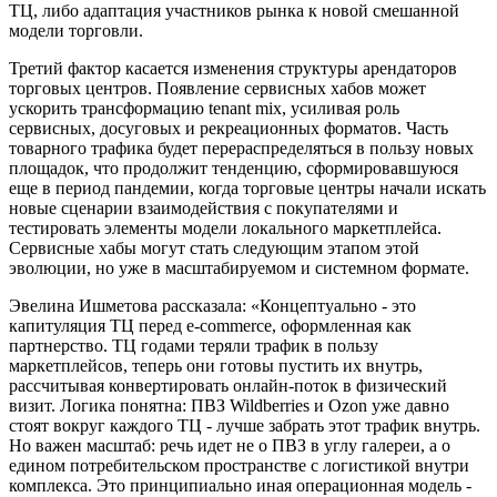
ТЦ, либо адаптация участников рынка к новой смешанной
модели торговли.
Третий фактор касается изменения структуры арендаторов
торговых центров. Появление сервисных хабов может
ускорить трансформацию tenant mix, усиливая роль
сервисных, досуговых и рекреационных форматов. Часть
товарного трафика будет перераспределяться в пользу новых
площадок, что продолжит тенденцию, сформировавшуюся
еще в период пандемии, когда торговые центры начали искать
новые сценарии взаимодействия с покупателями и
тестировать элементы модели локального маркетплейса.
Сервисные хабы могут стать следующим этапом этой
эволюции, но уже в масштабируемом и системном формате.
Эвелина Ишметова рассказала: «Концептуально - это
капитуляция ТЦ перед e-commerce, оформленная как
партнерство. ТЦ годами теряли трафик в пользу
маркетплейсов, теперь они готовы пустить их внутрь,
рассчитывая конвертировать онлайн-поток в физический
визит. Логика понятна: ПВЗ Wildberries и Ozon уже давно
стоят вокруг каждого ТЦ - лучше забрать этот трафик внутрь.
Но важен масштаб: речь идет не о ПВЗ в углу галереи, а о
едином потребительском пространстве с логистикой внутри
комплекса. Это принципиально иная операционная модель -