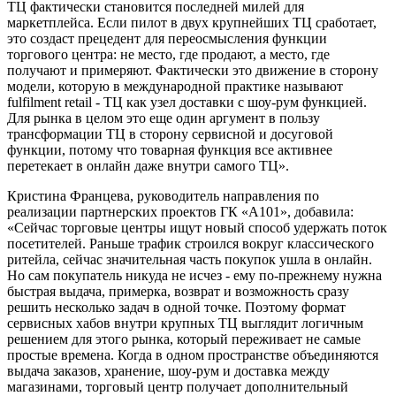
ТЦ фактически становится последней милей для
маркетплейса. Если пилот в двух крупнейших ТЦ сработает,
это создаст прецедент для переосмысления функции
торгового центра: не место, где продают, а место, где
получают и примеряют. Фактически это движение в сторону
модели, которую в международной практике называют
fulfilment retail - ТЦ как узел доставки с шоу-рум функцией.
Для рынка в целом это еще один аргумент в пользу
трансформации ТЦ в сторону сервисной и досуговой
функции, потому что товарная функция все активнее
перетекает в онлайн даже внутри самого ТЦ».
Кристина Францева, руководитель направления по
реализации партнерских проектов ГК «А101», добавила:
«Сейчас торговые центры ищут новый способ удержать поток
посетителей. Раньше трафик строился вокруг классического
ритейла, сейчас значительная часть покупок ушла в онлайн.
Но сам покупатель никуда не исчез - ему по-прежнему нужна
быстрая выдача, примерка, возврат и возможность сразу
решить несколько задач в одной точке. Поэтому формат
сервисных хабов внутри крупных ТЦ выглядит логичным
решением для этого рынка, который переживает не самые
простые времена. Когда в одном пространстве объединяются
выдача заказов, хранение, шоу-рум и доставка между
магазинами, торговый центр получает дополнительный