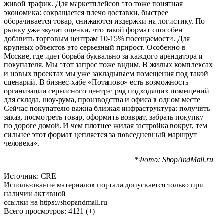
живой трафик. Для маркетплейсов это тоже понятная
экономика: сокращается плечо доставки, быстрее
оборачивается товар, снижаются издержки на логистику. По
рынку уже звучат оценки, что такой формат способен
добавить торговым центрам 10-15% посещаемости. Для
крупных объектов это серьезный прирост. Особенно в
Москве, где идет борьба буквально за каждого арендатора и
покупателя. Мы этот запрос тоже видим. В жилых комплексах
и новых проектах мы уже закладываем помещения под такой
сценарий. В бизнес-хабе «Потапово» есть возможность
организации сервисного центра: ряд подходящих помещений
для склада, шоу-рума, производства и офиса в одном месте.
Сейчас покупателю важна близкая инфраструктура: получить
заказ, посмотреть товар, оформить возврат, забрать покупку
по дороге домой. И чем плотнее жилая застройка вокруг, тем
сильнее этот формат цепляется за повседневный маршрут
человека».
*Фото: ShopAndMall.ru
Источник: CRE
Использование материалов портала допускается только при
наличии активной
ссылки на https://shopandmall.ru
Всего просмотров:
4121 (+)