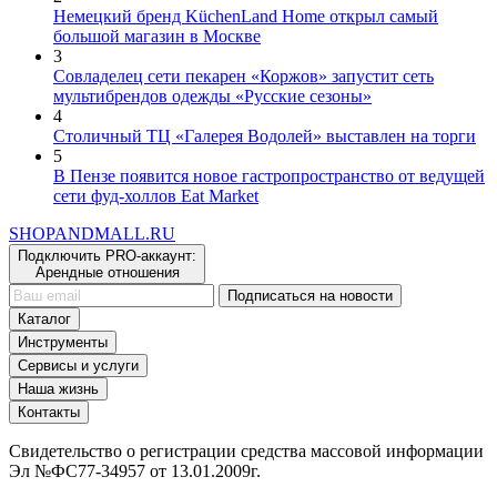
2
Немецкий бренд KüchenLand Home открыл самый
большой магазин в Москве
3
Совладелец сети пекарен «Коржов» запустит сеть
мультибрендов одежды «Русские сезоны»
4
Столичный ТЦ «Галерея Водолей» выставлен на торги
5
В Пензе появится новое гастропространство от ведущей
сети фуд-холлов Eat Market
SHOP
AND
MALL.RU
Подключить PRO-аккаунт:
Арендные отношения
Подписаться на новости
Каталог
Инструменты
Сервисы и услуги
Наша жизнь
Контакты
Свидетельство о регистрации средства массовой информации
Эл №ФС77-34957 от 13.01.2009г.