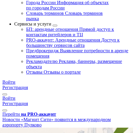
Города России
Информация об объектах
по городам России
Словарь терминов
Словарь терминов
рынка
Сервисы и услуги
БП: арендные отношения
Прямой доступ к
контактам ритейлеров и ТЦ
PRO-аккаунт: Арендные отношения
Доступ к
большинству сервисов сайта
Предброкеридж
Выявление потребности в аренде
помещения
Рекламодателю
Реклама, баннеры, размещение
объекта
Отзывы
Отзывы о портале
Войти
Регистрация
Войти
Регистрация
Перейти
на PRO-аккаунт
Новости
«Магнит Сити» появится в международном
аэропорту Пулково