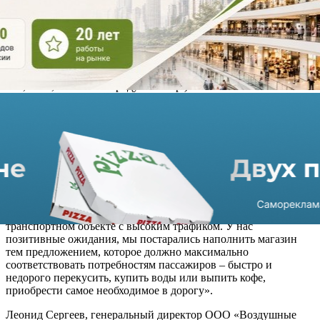
зоне, на первом этаже.
В торговой точке, дизайн которой выполнен в натуральных
древесных оттенках, покупателям будет представлен широкий
выбор готовой еды и напитков навынос. Всего более 1 300
наименований товаров (свежая выпечка, хот-доги, снеки,
вторые блюда, комбо-наборы, салаты, овощи и фрукты, кофе,
чай, соки, молочные продукты и пр.). Указатели и вывески
созданы специально, чтобы помочь посетители определиться
с выбором как можно быстрее. Для удобства клиентов создана
специальная зона, где можно разогреть купленные блюда, а
также кафе на 20 посадочных мест.
Олег Сиднин, операционный директор формата у дома
розничной сети «Магнит», рассказал: «Мы продолжаем
пилотировать «Магнит Сити» и анализировать результаты его
работы в различных локациях. Это первая торговая точка
такого формата, которую мы открываем в аэропорту, на
транспортном объекте с высоким трафиком. У нас
позитивные ожидания, мы постарались наполнить магазин
тем предложением, которое должно максимально
соответствовать потребностям пассажиров – быстро и
недорого перекусить, купить воды или выпить кофе,
приобрести самое необходимое в дорогу».