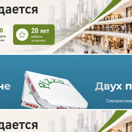
«Магнит Сити» появится в
международном аэропорту
Пулково
23.12.2021 г. в 10:55
2 мин
В конце декабря 2021 года в международном аэропорту
Пулково в Санкт-Петербурге откроется магазин «Магнит
Сити» площадью 100 кв. метров. Он расположится в общей