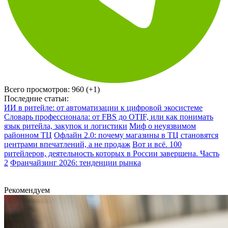
Всего просмотров:
960 (+1)
Последние статьи:
ИИ в ритейле: от автоматизации к цифровой экосистеме
Словарь профессионала: от FBS до OTIF, или как понимать
язык ритейла, закупок и логистики
Миф о неуязвимом
районном ТЦ
Офлайн 2.0: почему магазины в ТЦ становятся
центрами впечатлений, а не продаж
Вот и всё. 100
ритейлеров, деятельность которых в России завершена. Часть
2
Франчайзинг 2026: тенденции рынка
Рекомендуем