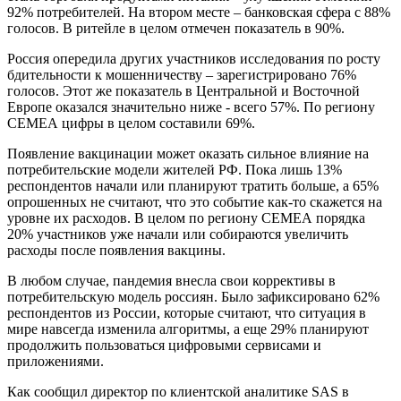
стала торговля продуктами питания – улучшения отметили
92% потребителей. На втором месте – банковская сфера с 88%
голосов. В ритейле в целом отмечен показатель в 90%.
Россия опередила других участников исследования по росту
бдительности к мошенничеству – зарегистрировано 76%
голосов. Этот же показатель в Центральной и Восточной
Европе оказался значительно ниже - всего 57%. По региону
СЕМЕА цифры в целом составили 69%.
Появление вакцинации может оказать сильное влияние на
потребительские модели жителей РФ. Пока лишь 13%
респондентов начали или планируют тратить больше, а 65%
опрошенных не считают, что это событие как-то скажется на
уровне их расходов. В целом по региону СЕМЕА порядка
20% участников уже начали или собираются увеличить
расходы после появления вакцины.
В любом случае, пандемия внесла свои коррективы в
потребительскую модель россиян. Было зафиксировано 62%
респондентов из России, которые считают, что ситуация в
мире навсегда изменила алгоритмы, а еще 29% планируют
продолжить пользоваться цифровыми сервисами и
приложениями.
Как сообщил директор по клиентской аналитике SAS в