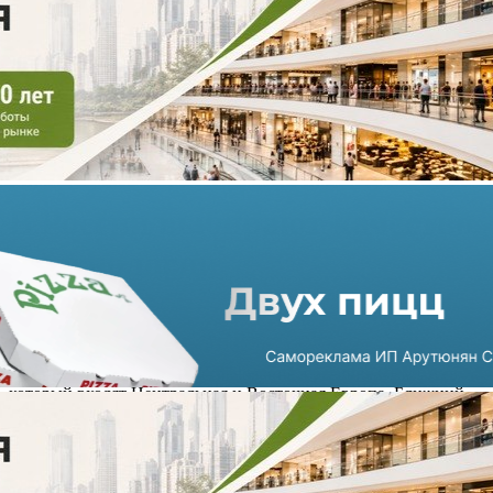
В России выбирают качество
и технологии
18.06.2021 в 09:44
2 мин
Компания SAS провела исследование в регионе СЕМЕА, в
который входят Центральная и Восточная Европа, Ближний
Восток и Африка. Целью опроса стало выявить изменения
поведения пользователей в условиях пандемии.
Результат продемонстрировал, что российские респонденты