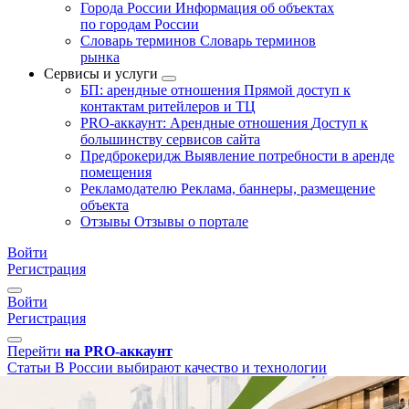
Города России
Информация об объектах
по городам России
Словарь терминов
Словарь терминов
рынка
Сервисы и услуги
БП: арендные отношения
Прямой доступ к
контактам ритейлеров и ТЦ
PRO-аккаунт: Арендные отношения
Доступ к
большинству сервисов сайта
Предброкеридж
Выявление потребности в аренде
помещения
Рекламодателю
Реклама, баннеры, размещение
объекта
Отзывы
Отзывы о портале
Войти
Регистрация
Войти
Регистрация
Перейти
на PRO-аккаунт
Статьи
В России выбирают качество и технологии