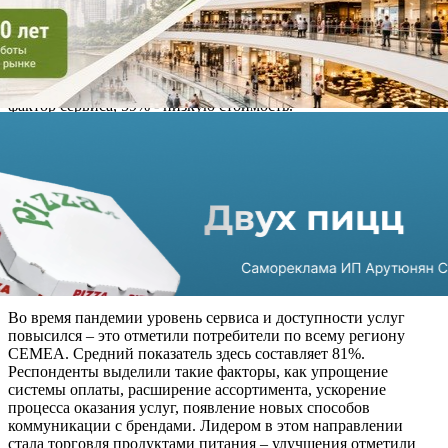
предпочитают удобство низкой цене. Если рассматривать
регион СЕМЕА в целом, то ведущим фактором при принятии
решения о покупке является наличие скидок и акций. Такой
вариант выбирают 60% опрошенных. На втором месте -
удобство – за него проголосовали 55% респондентов. В
России ситуация обратная: 63% опрошенных выделяют
фактор сервиса, 59% - низкую стоимость.
Россияне, а конкретно 55% опрошенных, выбирают бренды с
высоким уровнем сервиса и доступности продуктов и услуг. В
условиях пандемии этот показатель снизился, но
незначительно – до 52%. В случае, если компании и бренды не
оправдали ожиданий, 52% респондентов готовы уйти к
конкурентам всего после одного-двух неудачных случаев. В
среднем по региону СЕМЕА этот показатель составляет 47%,
в Африке – 43%, на Ближнем Востоке – 45%, а в Центральной
и Восточной Европе – 51%.
Во время пандемии уровень сервиса и доступности услуг
повысился – это отметили потребители по всему региону
СЕМЕА. Средний показатель здесь составляет 81%.
Респонденты выделили такие факторы, как упрощение
системы оплаты, расширение ассортимента, ускорение
процесса оказания услуг, появление новых способов
коммуникации с брендами. Лидером в этом направлении