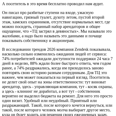
А посетитель в это время бесплатно проводил нам аудит.
Он писал про разбитые ступени на входе, ужасную
навигацию, грязный туалет, духоту летом, пустой второй
этаж, хамских охранников, отсутствие нормальных мест, где
можно посидеть, странный набор арендаторов и общее
ощущение, что «ТЦ застрял в девяностых». Мы называли это
жалобами, а надо было называть это данными и почаще
показывать собственнику и акционерам.
В исследовании трендов 2026 компания Zendesk показывала,
насколько сильно изменились ожидания людей от сервиса:
74% потребителей ожидали доступности поддержки 24 часа 7
дней в неделю, 88% ждали более быстрого ответа, чем годом
ранее, а 74% раздражались, когда им приходилось заново
повторять свою историю разным сотрудникам. Для ТЦ это
важнее, чем может показаться на первый взгляд. Посетитель
не делит свой опыт на зоны ответственности: тут виноват
арендатор, здесь - управляющая компания, тут - косяк охраны,
а здесь - клининг не доработал, а вот тут - собственник
вероятно не выделил бюджета на ремонт. Для него это просто
один визит. Удобный или неудобный. Приятный или
раздражающий. Такой, после которого хочется вернуться, или
такой, после которого человек молча выбирает другое место,
куда он будет ходить для решения своих ежедневных задач.