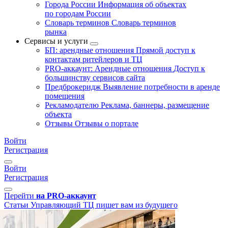
Города России
Информация об объектах
по городам России
Словарь терминов
Словарь терминов
рынка
Сервисы и услуги
БП: арендные отношения
Прямой доступ к
контактам ритейлеров и ТЦ
PRO-аккаунт: Арендные отношения
Доступ к
большинству сервисов сайта
Предброкеридж
Выявление потребности в аренде
помещения
Рекламодателю
Реклама, баннеры, размещение
объекта
Отзывы
Отзывы о портале
Войти
Регистрация
Войти
Регистрация
Перейти
на PRO-аккаунт
Статьи
Управляющий ТЦ пишет вам из будущего