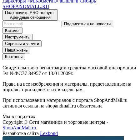
Дарксторы «М.Косметик» вышли в Сибирь
SHOP
AND
MALL.RU
Подключить PRO-аккаунт:
Арендные отношения
Подписаться на новости
Каталог
Инструменты
Сервисы и услуги
Наша жизнь
Контакты
Свидетельство о регистрации средства массовой информации
Эл №ФС77-34957 от 13.01.2009г.
Права на все изображения и материалы, представленные на
портале, принадлежат их владельцам.
При использовании материалов с портала ShopAndMall.ru
активная ссылка на shopandmall.ru обязательна
Мы в соц.сетях
Copyright © Сети магазинов и торговые центры -
ShopAndMall.ru
Разработка сайта
Lexbond