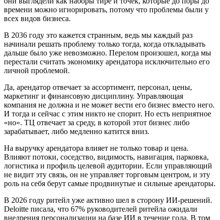
они выглядели как наборы тире и точек, которые до поры до
времени можно игнорировать, потому что проблемы были у
всех видов бизнеса.
В 2036 году это кажется странным, ведь мы каждый раз
начинали решать проблему только тогда, когда откладывать
дальше было уже невозможно. Перелом произошел, когда мы
перестали считать экономику арендатора исключительно его
личной проблемой.
Да, арендатор отвечает за ассортимент, персонал, цены,
маркетинг и финансовую дисциплину. Управляющая
компания не должна и не может вести его бизнес вместо него.
И тогда и сейчас с этим никто не спорит. Но есть неприятное
«но». ТЦ отвечает за среду, в которой этот бизнес либо
зарабатывает, либо медленно катится вниз.
На выручку арендатора влияет не только товар и цена.
Влияют потоки, соседство, видимость, навигация, парковка,
логистика и профиль целевой аудитории. Если управляющий
не видит эту связь, он не управляет торговым центром, и эту
роль на себя берут самые продвинутые и сильные арендаторы.
В 2026 году ритейл уже активно шел в сторону ИИ-решений.
Deloitte писала, что 67% руководителей ритейла ожидали
внедрения персонализации на базе ИИ в течение года. В том