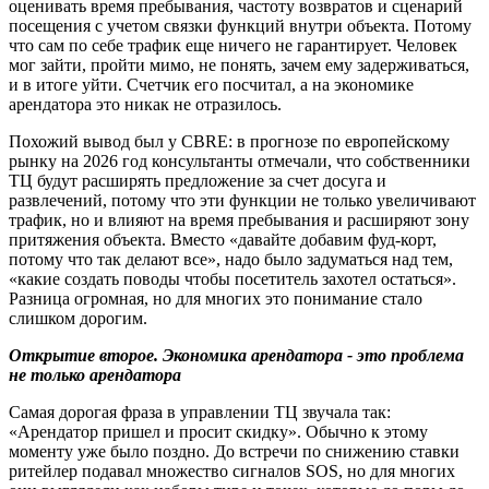
оценивать время пребывания, частоту возвратов и сценарий
посещения с учетом связки функций внутри объекта. Потому
что сам по себе трафик еще ничего не гарантирует. Человек
мог зайти, пройти мимо, не понять, зачем ему задерживаться,
и в итоге уйти. Счетчик его посчитал, а на экономике
арендатора это никак не отразилось.
Похожий вывод был у CBRE: в прогнозе по европейскому
рынку на 2026 год консультанты отмечали, что собственники
ТЦ будут расширять предложение за счет досуга и
развлечений, потому что эти функции не только увеличивают
трафик, но и влияют на время пребывания и расширяют зону
притяжения объекта. Вместо «давайте добавим фуд-корт,
потому что так делают все», надо было задуматься над тем,
«какие создать поводы чтобы посетитель захотел остаться».
Разница огромная, но для многих это понимание стало
слишком дорогим.
Открытие второе. Экономика арендатора - это проблема
не только арендатора
Самая дорогая фраза в управлении ТЦ звучала так:
«Арендатор пришел и просит скидку». Обычно к этому
моменту уже было поздно. До встречи по снижению ставки
ритейлер подавал множество сигналов SOS, но для многих