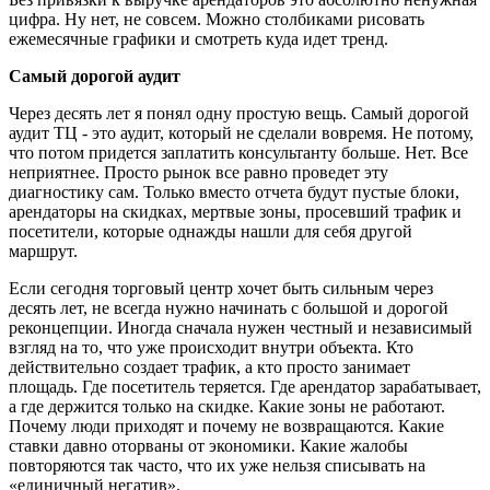
цифра. Ну нет, не совсем. Можно столбиками рисовать
ежемесячные графики и смотреть куда идет тренд.
Самый дорогой аудит
Через десять лет я понял одну простую вещь. Самый дорогой
аудит ТЦ - это аудит, который не сделали вовремя. Не потому,
что потом придется заплатить консультанту больше. Нет. Все
неприятнее. Просто рынок все равно проведет эту
диагностику сам. Только вместо отчета будут пустые блоки,
арендаторы на скидках, мертвые зоны, просевший трафик и
посетители, которые однажды нашли для себя другой
маршрут.
Если сегодня торговый центр хочет быть сильным через
десять лет, не всегда нужно начинать с большой и дорогой
реконцепции. Иногда сначала нужен честный и независимый
взгляд на то, что уже происходит внутри объекта. Кто
действительно создает трафик, а кто просто занимает
площадь. Где посетитель теряется. Где арендатор зарабатывает,
а где держится только на скидке. Какие зоны не работают.
Почему люди приходят и почему не возвращаются. Какие
ставки давно оторваны от экономики. Какие жалобы
повторяются так часто, что их уже нельзя списывать на
«единичный негатив».