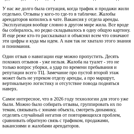
У нас же долго была ситуация, когда трафик и продажи жили
отдельно. Отзывы у кого-то где-то в табличке. Жалобы
арендаторов копились в чате. Вакансия у отдела аренды.
Эксплуатация вообще словно в другом мире жила. Все вроде
бы собиралось, но редко складывалось в одну общую картину.
И еще реже кто-то рассказывал и объяснял всем что означают
эти цифры и куда мы идем. А нам так не хватало этого знания
и понимания.
Один отзыв о навигации еще можно пропустить. Десять
похожих отзывов - уже нельзя. Жалоба на туалет - это не
только вопрос уборки, а удар по времени пребывания и
репутации всего ТЦ. Замечание про пустой второй этаж
может быть не упреком отделу аренды, а про маршрут,
вертикальную логистику и отсутствие повода подняться
наверх.
Самое интересное, что в 2026 году технологии для этого уже
были. Можно было собирать отзывы, группировать их по
темам, связывать с зонами объекта, смотреть динамику,
отделять случайный негатив от повторяющихся проблем,
сравнивать обратную связь с трафиком, продажами,
вакансиями и жалобами арендаторов.