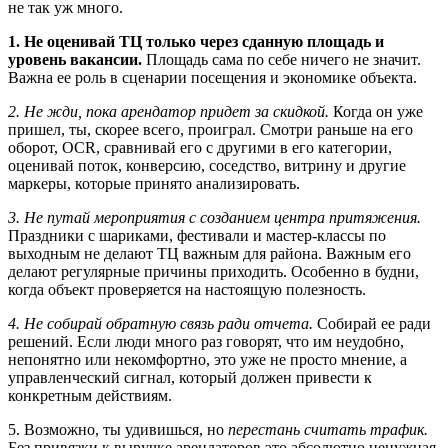
не так уж много.
1. Не оценивай ТЦ только через сданную площадь и
уровень вакансии.
Площадь сама по себе ничего не значит.
Важна ее роль в сценарии посещения и экономике объекта.
2. Не жди, пока арендатор придет за скидкой.
Когда он уже
пришел, ты, скорее всего, проиграл. Смотри раньше на его
оборот, OCR, сравнивай его с другими в его категории,
оценивай поток, конверсию, соседство, витрину и другие
маркеры, которые принято анализировать.
3. Не путай мероприятия с созданием центра притяжения.
Праздники с шариками, фестивали и мастер-классы по
выходным не делают ТЦ важным для района. Важным его
делают регулярные причины приходить. Особенно в будни,
когда объект проверяется на настоящую полезность.
4. Не собирай обратную связь ради отчета.
Собирай ее ради
решений. Если люди много раз говорят, что им неудобно,
непонятно или некомфортно, это уже не просто мнение, а
управленческий сигнал, который должен привести к
конкретным действиям.
5. Возможно, ты удивишься, но
перестань считать трафик.
Без привязки к выручке арендаторов это абсолютно ненужная