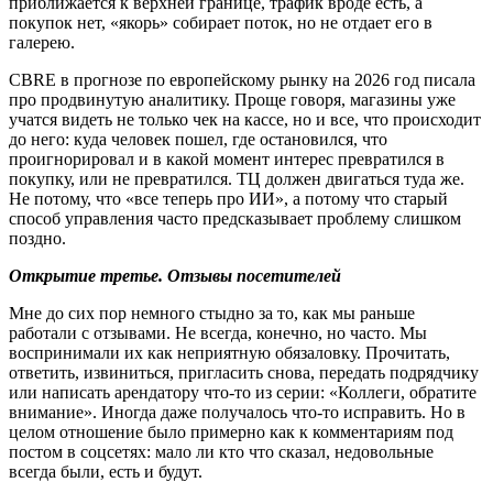
приближается к верхней границе, трафик вроде есть, а
покупок нет, «якорь» собирает поток, но не отдает его в
галерею.
CBRE в прогнозе по европейскому рынку на 2026 год писала
про продвинутую аналитику. Проще говоря, магазины уже
учатся видеть не только чек на кассе, но и все, что происходит
до него: куда человек пошел, где остановился, что
проигнорировал и в какой момент интерес превратился в
покупку, или не превратился. ТЦ должен двигаться туда же.
Не потому, что «все теперь про ИИ», а потому что старый
способ управления часто предсказывает проблему слишком
поздно.
Открытие третье. Отзывы посетителей
Мне до сих пор немного стыдно за то, как мы раньше
работали с отзывами. Не всегда, конечно, но часто. Мы
воспринимали их как неприятную обязаловку. Прочитать,
ответить, извиниться, пригласить снова, передать подрядчику
или написать арендатору что-то из серии: «Коллеги, обратите
внимание». Иногда даже получалось что-то исправить. Но в
целом отношение было примерно как к комментариям под
постом в соцсетях: мало ли кто что сказал, недовольные
всегда были, есть и будут.