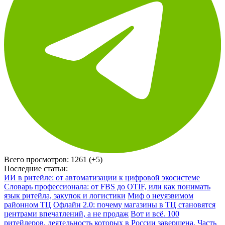
Всего просмотров:
1261 (+5)
Последние статьи:
ИИ в ритейле: от автоматизации к цифровой экосистеме
Словарь профессионала: от FBS до OTIF, или как понимать
язык ритейла, закупок и логистики
Миф о неуязвимом
районном ТЦ
Офлайн 2.0: почему магазины в ТЦ становятся
центрами впечатлений, а не продаж
Вот и всё. 100
ритейлеров, деятельность которых в России завершена. Часть