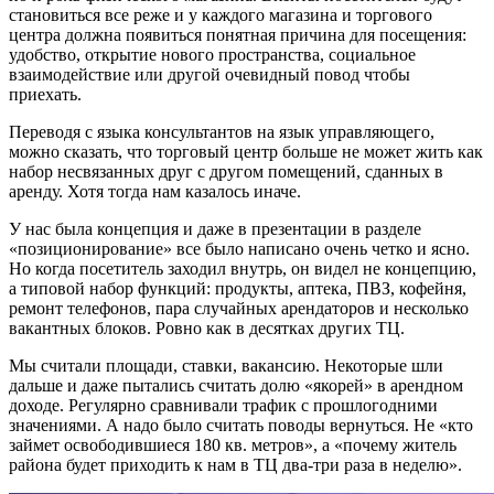
становиться все реже и у каждого магазина и торгового
центра должна появиться понятная причина для посещения:
удобство, открытие нового пространства, социальное
взаимодействие или другой очевидный повод чтобы
приехать.
Переводя с языка консультантов на язык управляющего,
можно сказать, что торговый центр больше не может жить как
набор несвязанных друг с другом помещений, сданных в
аренду. Хотя тогда нам казалось иначе.
У нас была концепция и даже в презентации в разделе
«позиционирование» все было написано очень четко и ясно.
Но когда посетитель заходил внутрь, он видел не концепцию,
а типовой набор функций: продукты, аптека, ПВЗ, кофейня,
ремонт телефонов, пара случайных арендаторов и несколько
вакантных блоков. Ровно как в десятках других ТЦ.
Мы считали площади, ставки, вакансию. Некоторые шли
дальше и даже пытались считать долю «якорей» в арендном
доходе. Регулярно сравнивали трафик с прошлогодними
значениями. А надо было считать поводы вернуться. Не «кто
займет освободившиеся 180 кв. метров», а «почему житель
района будет приходить к нам в ТЦ два-три раза в неделю».