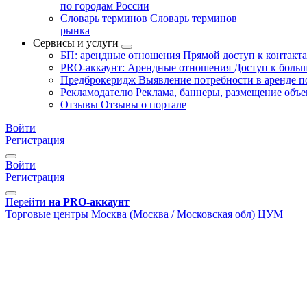
по городам России
Словарь терминов
Словарь терминов
рынка
Сервисы и услуги
БП: арендные отношения
Прямой доступ к контакт
PRO-аккаунт: Арендные отношения
Доступ к больш
Предброкеридж
Выявление потребности в аренде 
Рекламодателю
Реклама, баннеры, размещение объе
Отзывы
Отзывы о портале
Войти
Регистрация
Войти
Регистрация
Перейти
на PRO-аккаунт
Торговые центры
Москва (Москва / Московская обл)
ЦУМ