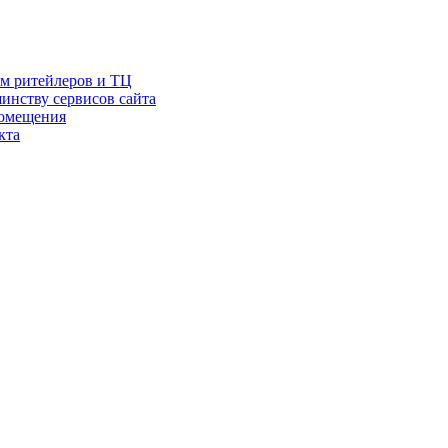
ам ритейлеров и ТЦ
инству сервисов сайта
помещения
кта