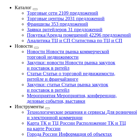
Каталог
Торговые сети
2109 предложений
Торговые центры
2031 предложений
Франшизы
353 предложений
Заявки ритейлеров
31 предложений
Покупка/Аренда помещений
42296 предложений
Аналитика ТЦ и СП
Статистика по ТЦ и СП
Новости
Новости
Новости рынка коммерческой
торговой недвижимости
Закупки: новости
Новости рынка закупок
и поставок в ритейл
Статьи
Статьи о торговой недвижимости,
ритейле и франчайзинге
Закупки: статьи
Статьи рынка закупок
и поставок в ритейл
Мероприятия
Мероприятия, конференции,
деловые события, выставки
Инструменты
Технологические решения и сервисы
Для рознично
и электронной коммерции
Карта ТК и ТЦ России
Расположение ТК и ТЦ
на карте России
Города России
Информация об объектах