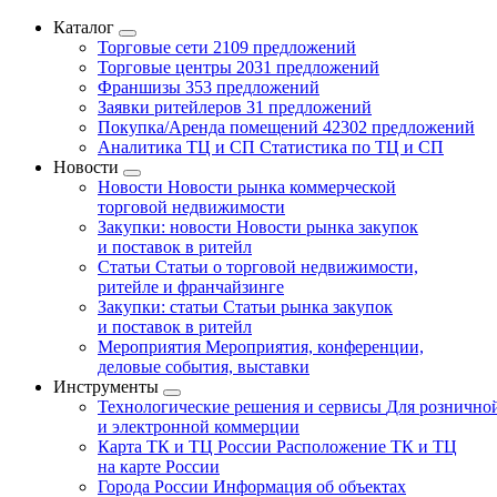
Каталог
Торговые сети
2109 предложений
Торговые центры
2031 предложений
Франшизы
353 предложений
Заявки ритейлеров
31 предложений
Покупка/Аренда помещений
42302 предложений
Аналитика ТЦ и СП
Статистика по ТЦ и СП
Новости
Новости
Новости рынка коммерческой
торговой недвижимости
Закупки: новости
Новости рынка закупок
и поставок в ритейл
Статьи
Статьи о торговой недвижимости,
ритейле и франчайзинге
Закупки: статьи
Статьи рынка закупок
и поставок в ритейл
Мероприятия
Мероприятия, конференции,
деловые события, выставки
Инструменты
Технологические решения и сервисы
Для рознично
и электронной коммерции
Карта ТК и ТЦ России
Расположение ТК и ТЦ
на карте России
Города России
Информация об объектах