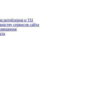
ам ритейлеров и ТЦ
инству сервисов сайта
помещения
кта