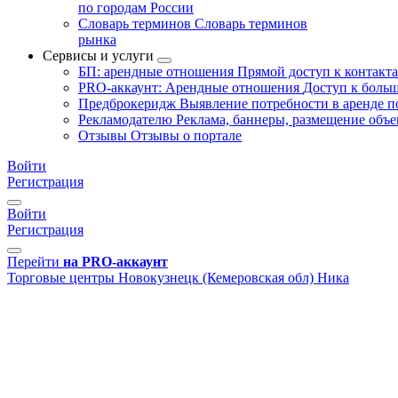
по городам России
Словарь терминов
Словарь терминов
рынка
Сервисы и услуги
БП: арендные отношения
Прямой доступ к контакт
PRO-аккаунт: Арендные отношения
Доступ к больш
Предброкеридж
Выявление потребности в аренде 
Рекламодателю
Реклама, баннеры, размещение объе
Отзывы
Отзывы о портале
Войти
Регистрация
Войти
Регистрация
Перейти
на PRO-аккаунт
Торговые центры
Новокузнецк (Кемеровская обл)
Ника