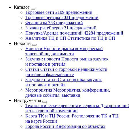
Каталог
Торговые сети
2109 предложений
Торговые центры
2031 предложений
Франшизы
353 предложений
Заявки ритейлеров
31 предложений
Покупка/Аренда помещений
42284 предложений
Аналитика ТЦ и СП
Статистика по ТЦ и СП
Новости
Новости
Новости рынка коммерческой
торговой недвижимости
Закупки: новости
Новости рынка закупок
и поставок в ритейл
Статьи
Статьи о торговой недвижимости,
ритейле и франчайзинге
Закупки: статьи
Статьи рынка закупок
и поставок в ритейл
Мероприятия
Мероприятия, конференции,
деловые события, выставки
Инструменты
Технологические решения и сервисы
Для рознично
и электронной коммерции
Карта ТК и ТЦ России
Расположение ТК и ТЦ
на карте России
Города России
Информация об объектах