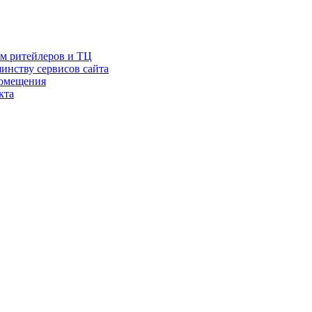
ам ритейлеров и ТЦ
инству сервисов сайта
помещения
кта