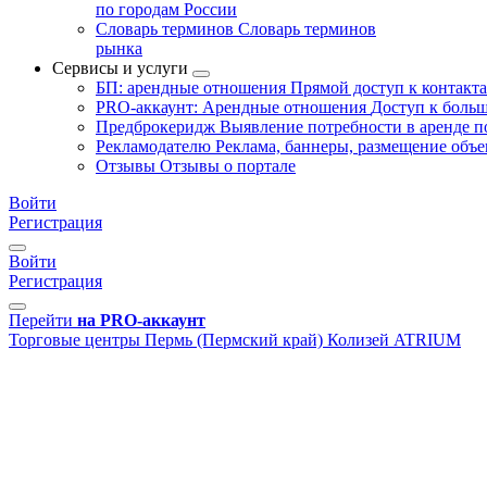
по городам России
Словарь терминов
Словарь терминов
рынка
Сервисы и услуги
БП: арендные отношения
Прямой доступ к контакт
PRO-аккаунт: Арендные отношения
Доступ к больш
Предброкеридж
Выявление потребности в аренде 
Рекламодателю
Реклама, баннеры, размещение объе
Отзывы
Отзывы о портале
Войти
Регистрация
Войти
Регистрация
Перейти
на PRO-аккаунт
Торговые центры
Пермь (Пермский край)
Колизей ATRIUM