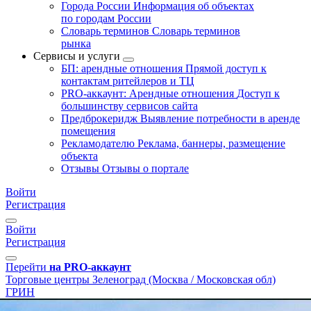
Города России
Информация об объектах
по городам России
Словарь терминов
Словарь терминов
рынка
Сервисы и услуги
БП: арендные отношения
Прямой доступ к
контактам ритейлеров и ТЦ
PRO-аккаунт: Арендные отношения
Доступ к
большинству сервисов сайта
Предброкеридж
Выявление потребности в аренде
помещения
Рекламодателю
Реклама, баннеры, размещение
объекта
Отзывы
Отзывы о портале
Войти
Регистрация
Войти
Регистрация
Перейти
на PRO-аккаунт
Торговые центры
Зеленоград (Москва / Московская обл)
ГРИН