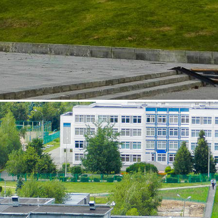
Торговый центр
ГРИН
Связаться с торговым центром
Торговый центр «ГРИН» открыт в 2008 г. и за это время
отлично зарекомендовал себя у постоянных покупателей,
проживающих в Зеленоградском административном округе г.
Москвы, и посетителей других районов Москвы и
Подмосковья. • Торговый центр расположен на основной
улице Зеленограда, связывающей Ленинградское и
Пятницкое...
4692 (+1)
Информация о ТЦ