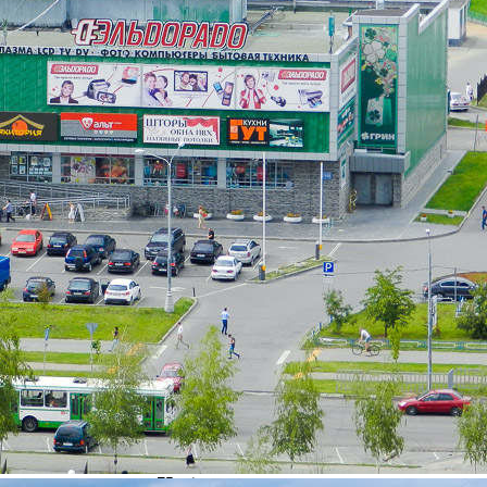
О компании
Арендаторы
Условия сотрудничества
Контакты
Фотогалерея
О ТЦ "ГРИН"
Название:
ГРИН
Дата открытия:
2008 год
Вид / тип объекта:
Торговый центр
Город:
Зеленоград (Москва / Московская обл)
Расположение:
Панфиловский проспект, корпус 1550
Общая площадь здания:
2
6 100 м
Сдаваемая в аренду площадь здания:
2
5 500 м
Этажность:
3 этажа
Парковка:
наземная парковка, 75 м/м