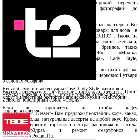
центре "Копирка" Вы получите широкий перечень
полиграфических услуг, от печати фотографий до
изготовления печатей.
Приобрести мужские и женские сумки, кожгалантерею Вы
можете в фирменном магазине O`CASE, товары для дома - в
супермаркете парфюмерии и косметики "ЭЛИЗЭ". Также на
территории ТЦ «ГРИН» Вы найдете магазины женской,
мужской одежды и обуви известных брендов, таких
как «Zolla», «Oodji», «ТВОЕ», «Модная
одежда», «Renzoni», «Rieker», «Simonja», Lady Style,
шоурум Zelbrand.
Вы можете приобрести подарки, сувениры, элитный парфюм,
ювелирные изделия и подарочные изделия церковной утвари
в салонах «София».
Renzoni, сумки и аксессуары Case, Lady Style, женская и
Вкусно перекусить посетители торгового центра "Грин"
мужская одежда Simonja, детские товары o'detto, шоурум
могут в известном ресторане японской кухни «Якитория».
Zelbrend, ювелирный салон «София»
Если вы торопитесь, на стойке кафе-
Торговая галерея:
кондитерской «Dessert» Вам предложат коктейли, кофе, какао,
горячий шоколад, натуральные десерты на любой вкус. Кроме
того, в помещении торгового центра расположены аптека
сети «ГорЗдрав» и ремонт смартфонов и
компьютеров Pedant.Ru.