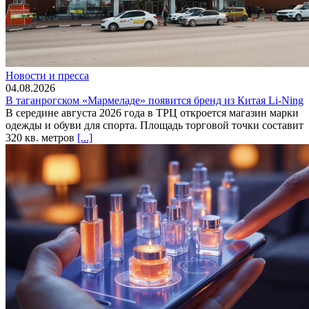
Новости и пресса
04.08.2026
В таганрогском «Мармеладе» появится бренд из Китая Li-Ning
В середине августа 2026 года в ТРЦ откроется магазин марки
одежды и обуви для спорта. Площадь торговой точки составит
320 кв. метров
[...]