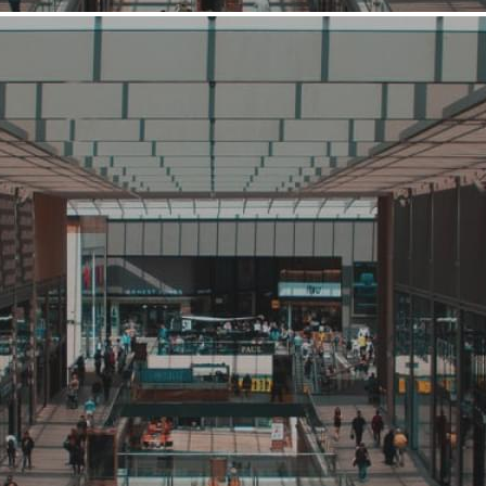
Средний
Продукты питания
РЕМИТ
Связаться с ритейлером
Узнать планы развития ритейлера
С чего начиналась вкусная колбаса? В 2000 году два
харизматичных человека, занимавшиеся мясным бизнесом в
России, поняли, что хотя мясоколбасной продукции на рынке
много, найти то, что удовлетворяло бы их потребностям,
очень сложно. И они решили создать компанию, которая будет
производить вкусную и качественную продукцию, которую
они смогут покупать себе домой и смело рекомендовать своим
друзьям и знакомым. Так 25 декабря 2...
1933 (+1)
Навигация
О ритейлере
О компании
Информация о развитии ритейлера
Где представлена ТС
Контакты
Новости торговой сети
О ритейлере РЕМИТ