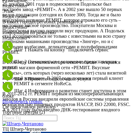
Размещение:
25 декабря 2001 года в подмосковном Подольске был
Недоступно*
построен завод «РЕМИТ». А в 2002 уже вышло 50 первых
Этаж:
видов продукции (сегодня их более 300). Тогда же и было
Недоступно*
придумано название РЕМИТ, которое отражало его суть –
В каких городах/регионах развиваются
настоящее мясное производство. Покупатели Москвы и
Недоступно*
Подмосковья высоко оценили вкус продукции. А Подольск
Информация по развитию
стал ассоциироваться не только с известными на всю страну
Недоступно*
швейными машинками производства «Зингер», но и с
вкусными колбасами, деликатесами и полуфабрикатами
Шаг 1
Нажать на кнопку "Подключить сервис"
РЕМИТ.
Шаг 2
Ознакомиться с условиями предоставления
В 2006 году состоялось историческое событие – открылся
услуги
первый магазин фирменной сети «РЕМИТ. Вкусные
колбасы», сеть которых (через несколько лет) стала визитной
карточкой компании. В 2007 году появился первый клиент
Шаг 3
Провести подключение услуги
МПЗ РЕМИТ в сегменте HoReCa.
Шаг 4
Информация о развитии станет доступна в этом
В 2011-2012 гг. РЕМИТ первым из мясоперерабатывающих
блоке
заводов в России внедрили европейские системы управления
Подключить сервис
безопасностью пищевых продуктов HACCP, ISO 22000, FSSC.
Где представлен ритейлер
А в 2013 году было введено ДНК-тестирование входного
Торговые центры (2)
сырья и продукции.
ТЦ Штаер-Чертаново