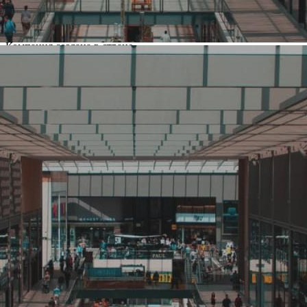
Название:
РЕМИТ
Компания создана в стране
Россия
Основной вид деятельности
Продукты питания
Ценовая категория
Средний
Изменить
Компания основана
2001
Количество объектов в мире
115
Количество объектов в России
115
Представлены в регионах
Москва
,
Долгопрудный
,
Домодедово
,
Зеленоград
,
Калуга
,
Котельники
,
Люберцы
,
Мытищи
,
Обнинск
,
Подольск
,
Реутов
,
Рязань
,
Тверь
,
Троицк
,
Щербинка
Изменить
Наличие франчайзинга
Да
О компании РЕМИТ