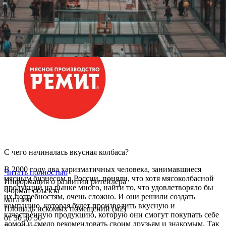
С чего начиналась вкусная колбаса?
В 2000 году два харизматичных человека, занимавшиеся
Читать полностью
мясным бизнесом в России, поняли, что хотя мясоколбасной
Информация о развитии ритейлера
продукции на рынке много, найти то, что удовлетворяло бы
Формат объекта
их потребностям, очень сложно. И они решили создать
магазин
компанию, которая будет производить вкусную и
Площадь искомых помещений (м2)
качественную продукцию, которую они смогут покупать себе
от 30 до 50
домой и смело рекомендовать своим друзьям и знакомым. Так