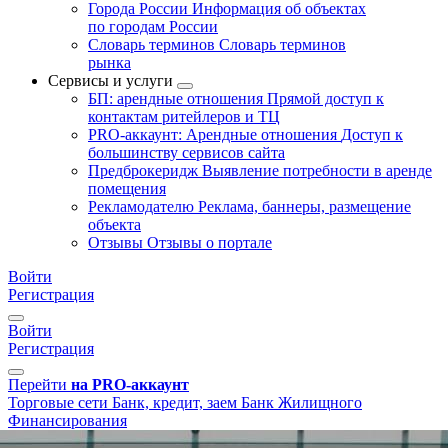
Города России
Информация об объектах
по городам России
Словарь терминов
Словарь терминов
рынка
Сервисы и услуги
БП: арендные отношения
Прямой доступ к
контактам ритейлеров и ТЦ
PRO-аккаунт: Арендные отношения
Доступ к
большинству сервисов сайта
Предброкеридж
Выявление потребности в аренде
помещения
Рекламодателю
Реклама, баннеры, размещение
объекта
Отзывы
Отзывы о портале
Войти
Регистрация
Войти
Регистрация
Перейти
на PRO-аккаунт
Торговые сети
Банк, кредит, заем
Банк Жилищного
Финансирования