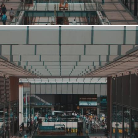
Жилищного
Финансирования
Название:
Банк Жилищного Финансирования
Компания создана в стране
Россия
Основной вид деятельности
Банк, кредит, заем
Ценовая категория
Средний
Изменить
Компания основана
1994
Количество объектов в мире
18
Количество объектов в России
18
Представлены в регионах
Москва
,
Санкт-Петербург
,
Волгоград
,
Екатеринбург
,
Казань
,
Калининград
,
Краснодар
,
Красноярск
,
Липецк
,
Нижний
Новгород
,
Новороссийск
,
Новосибирск
,
Омск
,
Пермь
,
Ростов-
на-Дону
,
Самара
,
Саратов
,
Ярославль