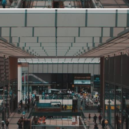
Средний
Банк, кредит, заем
Банк Жилищного Финансирования
Связаться с ритейлером
Узнать планы развития ритейлера
Закрытое Акционерное Общество «Банк Жилищного
Финансирования» (ЗАО «Банк ЖилФинанс») основано в
1994 году. Сегодня Банк Жилищного Финансирования
предлагает своим клиентам качественные кредитные
продукты в более чем 20 городах России, гарантируя высокий
уровень обслуживания и индивидуальный подход к каждому
клиенту. Специалисты Банка постоянно ведут работу по
созданию новых банковских пр...
1493 (+1)
Навигация
О ритейлере
О компании
Информация о развитии ритейлера
Где представлена ТС
Контакты
О ритейлере Банк