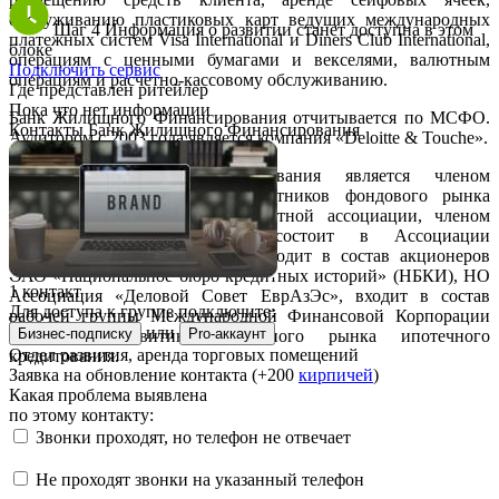
обслуживанию пластиковых карт ведущих международных
Шаг 4
Информация о развитии станет доступна в этом
платежных систем Visa International и Diners Club International,
блоке
операциям с ценными бумагами и векселями, валютным
Подключить сервис
операциям и расчетно-кассовому обслуживанию.
Где представлен ритейлер
Пока что нет информации
Банк Жилищного Финансирования отчитывается по МСФО.
Контакты Банк Жилищного Финансирования
Аудитором с 2003 года является компания «Deloitte & Touche».
Банк Жилищного Финансирования является членом
Национальной ассоциации участников фондового рынка
(НАУФОР), Национальной валютной ассоциации, членом
фондовой секции ММВБ, состоит в Ассоциации
региональных банков России, входит в состав акционеров
ОАО «Национальное бюро кредитных историй» (НБКИ), НО
1 контакт
Ассоциация «Деловой Совет ЕврАзЭс», входит в состав
Для доступа к группе подключите:
рабочей группы Международной Финансовой Корпорации
или
Бизнес-подписку
Pro-аккаунт
(IFC) по развитию первичного рынка ипотечного
Отдел развития, аренда торговых помещений
кредитования.
Заявка на обновление контакта (+200
кирпичей
)
Какая проблема выявлена
по этому контакту:
Звонки проходят, но телефон не отвечает
Не проходят звонки на указанный телефон