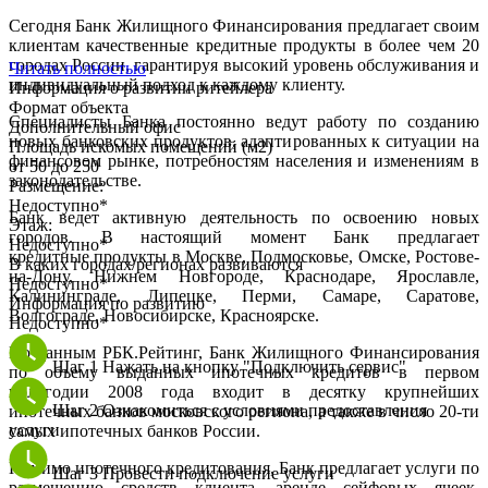
Сегодня Банк Жилищного Финансирования предлагает своим
клиентам качественные кредитные продукты в более чем 20
городах России, гарантируя высокий уровень обслуживания и
Читать полностью
индивидуальный подход к каждому клиенту.
Информация о развитии ритейлера
Формат объекта
Специалисты Банка постоянно ведут работу по созданию
Дополнительный офис
новых банковских продуктов, адаптированных к ситуации на
Площадь искомых помещений (м2)
финансовом рынке, потребностям населения и изменениям в
от 50 до 250
законодательстве.
Размещение:
Недоступно*
Банк ведет активную деятельность по освоению новых
Этаж:
городов. В настоящий момент Банк предлагает
Недоступно*
кредитные продукты в Москве, Подмосковье, Омске, Ростове-
В каких городах/регионах развиваются
на-Дону, Нижнем Новгороде, Краснодаре, Ярославле,
Недоступно*
Калининграде, Липецке, Перми, Самаре, Саратове,
Информация по развитию
Волгограде, Новосибирске, Красноярске.
Недоступно*
По данным РБК.Рейтинг, Банк Жилищного Финансирования
Шаг 1
Нажать на кнопку "Подключить сервис"
по объему выданных ипотечных кредитов в первом
полугодии 2008 года входит в десятку крупнейших
Шаг 2
Ознакомиться с условиями предоставления
ипотечных банков московского региона, а также в число 20-ти
услуги
самых ипотечных банков России.
Помимо ипотечного кредитования, Банк предлагает услуги по
Шаг 3
Провести подключение услуги
размещению средств клиента, аренде сейфовых ячеек,