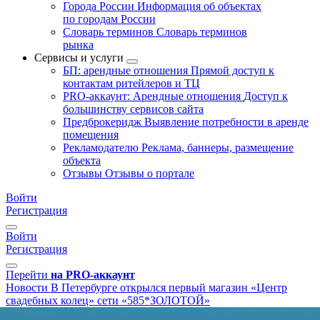
Города России
Информация об объектах
по городам России
Словарь терминов
Словарь терминов
рынка
Сервисы и услуги
БП: арендные отношения
Прямой доступ к
контактам ритейлеров и ТЦ
PRO-аккаунт: Арендные отношения
Доступ к
большинству сервисов сайта
Предброкеридж
Выявление потребности в аренде
помещения
Рекламодателю
Реклама, баннеры, размещение
объекта
Отзывы
Отзывы о портале
Войти
Регистрация
Войти
Регистрация
Перейти
на PRO-аккаунт
Новости
В Петербурге открылся первый магазин «Центр
свадебных колец» сети «585*ЗОЛОТОЙ»