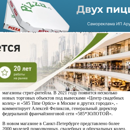
магазин такого формата, который успешно развивает
ювелирная сеть.
Сегодня «Центры свадебных колец» работают в 10 городах
страны – в Новосибирске, Барнауле, Краснодаре и других.
Согласно последним исследованиям, проведенным в
компании в 2020 году, продажи свадебных золотых колец в
магазинах сети выросли на 25% по отношению к прошлому
году. Это говорит об устойчивом росте и интересе клиентов к
таким товарам.
«Уже несколько лет мы развиваем форматы «Kids» (украшения
для детей) и «Style & Serebro» (серебряные изделия). Они
представлены островами в торговых центрах или зонами
shop-in-shop. На них мы протестировали, насколько
успешными могут быть такие узкоспециализированные
торговые объекты. Теперь начали открывать полноценные
магазины стрит-ритейла. В 2021 году появится несколько
новых торговых объектов под вывесками «Центр свадебных
колец» и «585 Time Optics» в Москве и других городах», -
комментирует Алексей Феликсов, генеральный директор
федеральной франчайзинговой сети «585*ЗОЛОТОЙ».
В новом магазине в Санкт-Петербурге представлено более
2000 моделей помолвочных, свадебных и обручальных колец,