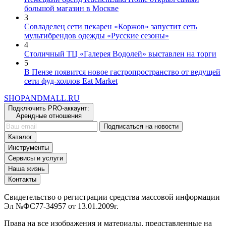
большой магазин в Москве
3
Совладелец сети пекарен «Коржов» запустит сеть
мультибрендов одежды «Русские сезоны»
4
Столичный ТЦ «Галерея Водолей» выставлен на торги
5
В Пензе появится новое гастропространство от ведущей
сети фуд-холлов Eat Market
SHOP
AND
MALL.RU
Подключить PRO-аккаунт:
Арендные отношения
Подписаться на новости
Каталог
Инструменты
Сервисы и услуги
Наша жизнь
Контакты
Свидетельство о регистрации средства массовой информации
Эл №ФС77-34957 от 13.01.2009г.
Права на все изображения и материалы, представленные на