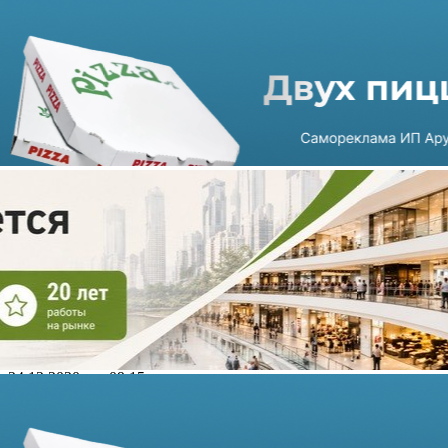
В Петербурге открылся
первый магазин «Центр
свадебных колец» сети
«585*ЗОЛОТОЙ»
24.12.2020 г. в 09:15
2 мин
В Санкт-Петербурге состоялось открытие первого магазина
«Центр свадебных колец» сети «585*ЗОЛОТОЙ». Это уже 11