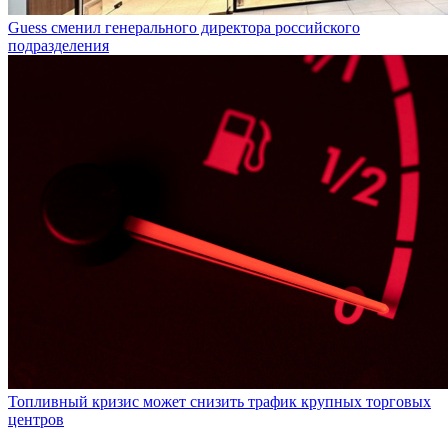
Guess сменил генерального директора российского
подразделения
Топливный кризис может снизить трафик крупных торговых
центров