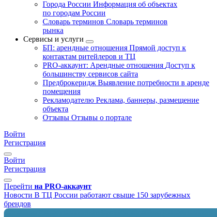
Города России
Информация об объектах
по городам России
Словарь терминов
Словарь терминов
рынка
Сервисы и услуги
БП: арендные отношения
Прямой доступ к
контактам ритейлеров и ТЦ
PRO-аккаунт: Арендные отношения
Доступ к
большинству сервисов сайта
Предброкеридж
Выявление потребности в аренде
помещения
Рекламодателю
Реклама, баннеры, размещение
объекта
Отзывы
Отзывы о портале
Войти
Регистрация
Войти
Регистрация
Перейти
на PRO-аккаунт
Новости
В ТЦ России работают свыше 150 зарубежных
брендов