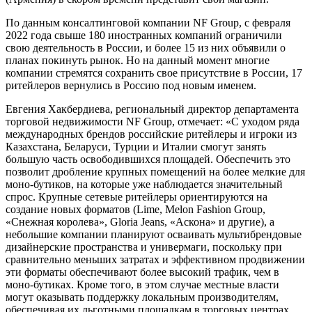
По данным консалтинговой компании NF Group, с февраля
2022 года свыше 180 иностранных компаний ограничили
свою деятельность в России, и более 15 из них объявили о
планах покинуть рынок. Но на данный момент многие
компании стремятся сохранить свое присутствие в России, 17
ритейлеров вернулись в Россию под новым именем.
Евгения Хакбердиева, региональный директор департамента
торговой недвижимости NF Group, отмечает: «С уходом ряда
международных брендов российские ритейлеры и игроки из
Казахстана, Беларуси, Турции и Италии смогут занять
большую часть освободившихся площадей. Обеспечить это
позволит дробление крупных помещений на более мелкие для
моно-бутиков, на которые уже наблюдается значительный
спрос. Крупные сетевые ритейлеры ориентируются на
создание новых форматов (Lime, Melon Fashion Group,
«Cнежная королева», Gloria Jeans, «Аскона» и другие), а
небольшие компании планируют осваивать мультибрендовые
дизайнерские пространства и универмаги, поскольку при
сравнительно меньших затратах и эффективном продвижении
эти форматы обеспечивают более высокий трафик, чем в
моно-бутиках. Кроме того, в этом случае местные власти
могут оказывать поддержку локальным производителям,
обеспечивая их льготными площадкам в торговых центрах