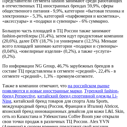
Представители сегмента fashion занимают среди работающих
в отечественных ТЦ иностранных брендах 59,9%, сферы
общественного питания - 9,9%, категории «бытовая техника и
электроника» - 5,3%, категорий «парфюмерия и косметика»,
«аксессуары» и «подарки и сувениры» - 6% суммарно.
Большую часть площадей в ТЦ России также занимают
fashion-ритейлеры (31,4%), затем идут продуктовые компании
(20,6%), далее DIY (18,7% ) и универмаги (12,5%). Меньше
всего площадей занимаю категории «подарки и сувениры»
(0,04%), «ювелирные изделия» (0,2%), а также «услуги»
(0,2%).
По информации NG Group, 46,7% зарубежных брендов в
составе ТЦ представлены в сегменте «средний», 22,4% - в
сегменте «средний», 1,3% - премиум-сегменте.
Также в компании отмечают, что
на российском рынке
появляются и новые иностранные марки
.
Турецкий fashion-
бренд Perspective
,
китайский бренд спортивной одежды Li-
Ning
, китайский бренд товаров для спорта Anta Sports,
международный бренд (Россия, Франция и Италия) Abricot,
японский бренд инновационных девайсов для кожи L&L Skin,
сеть из Казахстана и Узбекистана Coffee Boom уже открыли
свои точки продаж в различных ТЦ России. Alex YVN
(Армения) в скором времени представит свой магазин.