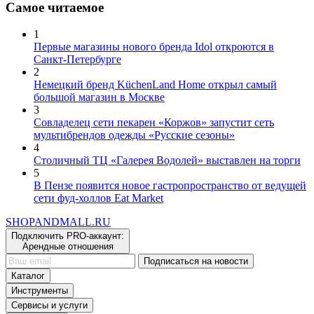
Самое читаемое
1
Первые магазины нового бренда Idol откроются в
Санкт-Петербурге
2
Немецкий бренд KüchenLand Home открыл самый
большой магазин в Москве
3
Совладелец сети пекарен «Коржов» запустит сеть
мультибрендов одежды «Русские сезоны»
4
Столичный ТЦ «Галерея Водолей» выставлен на торги
5
В Пензе появится новое гастропространство от ведущей
сети фуд-холлов Eat Market
SHOP
AND
MALL.RU
Подключить PRO-аккаунт:
Арендные отношения
Подписаться на новости
Каталог
Инструменты
Сервисы и услуги