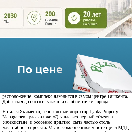
центром Central Mall (GLB 53,3 тыс кв. метров) в Ташкенте.
Компания будет готовить объект к открытию, которое
запланировано на 2022 год, и оказывать услуги по
коммерческому сопровождению. Контракт с компанией-
инвестором Lotus Gaz Invest уже подписан.
ТРЦ Central Mall (МФК Central Plaza), входящий в состав
международного делового центра Tashkent City, станет
уникальным шопинг-моллом, одним из крупнейших в стране:
в торговом центре будут представлены более 140 магазинов
магазинов международных и локальных брендов. В проекте
также предусмотрен кинотеатр, фуд-корт, супермаркеты,
детские развлекательные зоны.
Дизайн интерьеров комплекса был разработан компанией
AZE Design: четыре торговых уровня будет выполнены в
современном стиле.
Важным преимуществом ТРЦ Central Mall станет и его
расположение: комплекс находится в самом центре Ташкента.
Добраться до объекта можно из любой точки города.
Наталья Якименко, генеральный директор Lynks Property
Management, рассказала: «Для нас это первый объект в
Узбекистане, и особенно приятно, быть частью столь
масштабного проекта. Мы высоко оцениваем потенциал МДЦ