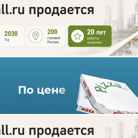
УК Lynks Property
Management «взяла» ТРЦ
Central Mall в Ташкенте
28.12.2021 г. в 08:15
2 мин
Российская управляющая компания Lynks Property Management
вышла на рынок Узбекистана, начав работу над проектом
МДЦ Tashkent City, а именно над торгово-развлекательным