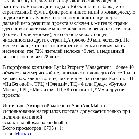
Tashkent City в целом и его торговой составляющей в
частности. В последние годы в Узбекистане наблюдается
строительный бум на фоне роста инвестиций в коммерческую
недвижимость. Кроме того, огромный потенциал для
дальнейшего развития проекта заключен в жителях страны –
здесь проживает самое многочисленное в регионе население
(более 33 млн человек), что сопоставимо с общей
численностью других стран ЦА (около 39 млн человек). Не
менее важно, что это экономически очень активная часть
населения, где 72% жителей моложе 40 лет, а медианный
возраст составляет 28 лет».
В портфолио компании Lynks Property Management – более 40
объектов коммерческой недвижимости площадью более 1 млн
кв. метров, как в столице, так и в других городах России: ТЦ
«На Беговой», ТРЦ «Южный», ТЦ «Фили Град», «Бутово
Молл», ТРЦ «Мозаика», ТЦ «Казанский ЦУМ» и другие
проекты.
Источник: Авторский материал ShopAndMall.ru
Использование материалов портала допускается только при
наличии активной
ссылки на https://shopandmall.ru
Всего просмотров:
6795 (+1)
Теги:
Москва