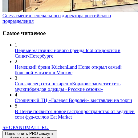
Guess сменил генерального директора российского
подразделения
Самое читаемое
1
Первые магазины нового бренда Idol откроются в
Санкт-Петербурге
2
Немецкий бренд KüchenLand Home открыл самый
большой магазин в Москве
3
Совладелец сети пекарен «Коржов» запустит сеть
мультибрендов одежды «Русские сезоны»
4
Столичный ТЦ «Галерея Водолей» выставлен на торги
5
В Пензе появится новое гастропространство от ведущей
сети фуд-холлов Eat Market
SHOP
AND
MALL.RU
Подключить PRO-аккаунт: