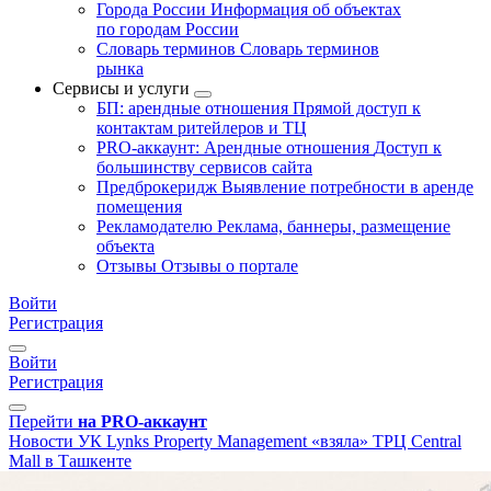
Города России
Информация об объектах
по городам России
Словарь терминов
Словарь терминов
рынка
Сервисы и услуги
БП: арендные отношения
Прямой доступ к
контактам ритейлеров и ТЦ
PRO-аккаунт: Арендные отношения
Доступ к
большинству сервисов сайта
Предброкеридж
Выявление потребности в аренде
помещения
Рекламодателю
Реклама, баннеры, размещение
объекта
Отзывы
Отзывы о портале
Войти
Регистрация
Войти
Регистрация
Перейти
на PRO-аккаунт
Новости
УК Lynks Property Management «взяла» ТРЦ Central
Mall в Ташкенте