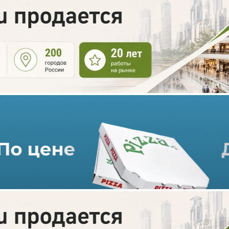
Сеть кафе PRIME внедрила
новую технологию оплаты
лицом
18.12.2020 г. в 09:42
1 мин
С 15 декабря 2020 года по 15 марта 2021 года все обладатели
карт Visa Сбербанк могут подключить и активировать оплату
по биометрии лица в любом кафе PRIME в Москве и