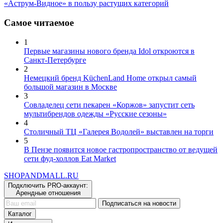
УК «Аструм Недвижимость» скорректировала tenant-mix ТЦ
«Аструм-Видное» в пользу растущих категорий
Самое читаемое
1
Первые магазины нового бренда Idol откроются в
Санкт-Петербурге
2
Немецкий бренд KüchenLand Home открыл самый
большой магазин в Москве
3
Совладелец сети пекарен «Коржов» запустит сеть
мультибрендов одежды «Русские сезоны»
4
Столичный ТЦ «Галерея Водолей» выставлен на торги
5
В Пензе появится новое гастропространство от ведущей
сети фуд-холлов Eat Market
SHOP
AND
MALL.RU
Подключить PRO-аккаунт:
Арендные отношения
Подписаться на новости
Каталог