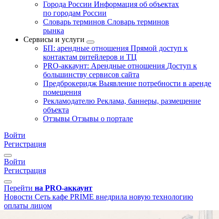
Города России
Информация об объектах
по городам России
Словарь терминов
Словарь терминов
рынка
Сервисы и услуги
БП: арендные отношения
Прямой доступ к
контактам ритейлеров и ТЦ
PRO-аккаунт: Арендные отношения
Доступ к
большинству сервисов сайта
Предброкеридж
Выявление потребности в аренде
помещения
Рекламодателю
Реклама, баннеры, размещение
объекта
Отзывы
Отзывы о портале
Войти
Регистрация
Войти
Регистрация
Перейти
на PRO-аккаунт
Новости
Сеть кафе PRIME внедрила новую технологию
оплаты лицом