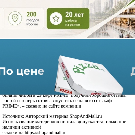
получить скидку 20% на все меню (ограничение по сумме
одного чека до 1000 рублей).
Технология позволяет оплачивать покупки без телефона или
банковской карты, достаточно выбрать на терминале оплату
по биометрии лица и посмотреть в камеру сканирующего
устройства. Система сама найдет и сравнит фотографию
пользователя в базе, а также спишет средства с привязанной
банковской карты.
Новая технология оплаты максимально прозрачна -
подтвердить свое согласие на использование биометрических
данных необходимо в мобильном приложении, офисе или при
использовании банкомата Сбербанка, а пройти процедуру
подключения можно при проведении первой оплаты в PRIME
через терминал на кассе. ​​​​​​​
«Летом этого года мы уже протестировали технологию
оплаты лицом в 29 кафе PRIME, получили хорошие отзывы
гостей и теперь готовы запустить ее на всю сеть кафе
PRIME», – сказано на сайте компании.
Источник: Авторский материал ShopAndMall.ru
Использование материалов портала допускается только при
наличии активной